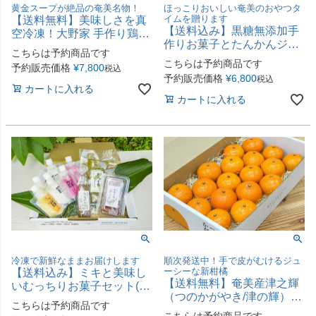
黄金スープが絶品の奄美名物！
ほっこりおいしい奄美のおやつタ
イムを贈ります
【送料無料】美味しさを真
【送料込み】黒糖無添加手
空冷凍！大野家 手作り鶏飯
作りお菓子とたんかんジュ
（4人前）
こちらは予約商品です
ースセット(味の郷かさり
こちらは予約商品です
予約販売価格
¥
7,800
税込
B）
予約販売価格
¥
6,800
税込
カートに入れる
カートに入れる
冷凍で新鮮なままお届けします
順次発送中！手で皮がむけるジュ
ーシーな新柑橘
【送料込み】ミキと美味し
【送料無料】奄美産津之輝
いむっちりお菓子セット(味
（つのかがやき/津の輝）贈
の郷かさりC）
こちらは予約商品です
答用約2.5kg