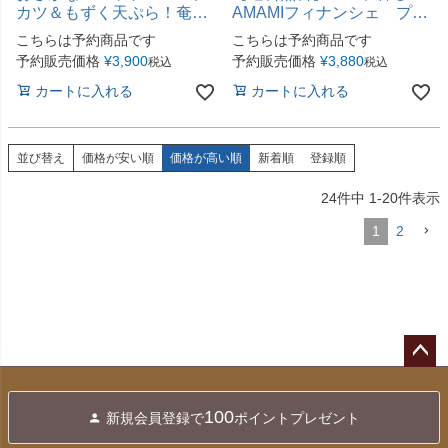
カツ＆もずく天ぷら！奄美
AMAMIフィナンシェ プレ
産シーフード惣菜3種6点セ
ーン＆島バナナ
こちらは予約商品です
こちらは予約商品です
ット
予約販売価格
¥
3,900
予約販売価格
¥
3,880
税込
税込
カートに入れる
カートに入れる
並び替え
価格が安い順
価格が高い順
新着順
登録順
24
件中
1
-
20
件表示
1
2
ペー
ジト
100
新規会員登録で
ポイントプレゼント
ップ
へ