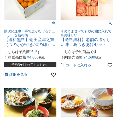
順次発送中！手で皮がむけるジュ
そのまま食べても炒め物に入れて
ーシーな新柑橘
も美味しい！
【送料無料】奄美産津之輝
【送料無料】老舗の懐かし
（つのかがやき/津の輝）お
い味 島つきあげセット
試し用2.5kg
こちらは予約商品です
こちらは予約商品です
予約販売価格
¥
4,800
予約販売価格
¥
4,680
税込
税込
予約受付を終了しました。
カートに入れる
詳細を見る