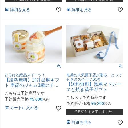
詳細を見る
詳細を見る
とろける絶品スイーツ！
奄美の人気菓子店が贈る、とって
おきのスイーツBOX
【送料無料】加計呂麻ギフ
【送料無料】黒糖マドレー
ト 季節のジャム3種のチー
ヌと焼き菓子ギフト
ズケーキ
こちらは予約商品です
こちらは予約商品です
予約販売価格
¥
5,800
税込
予約販売価格
¥
5,200
税込
カートに入れる
予約受付を終了しました。
詳細を見る