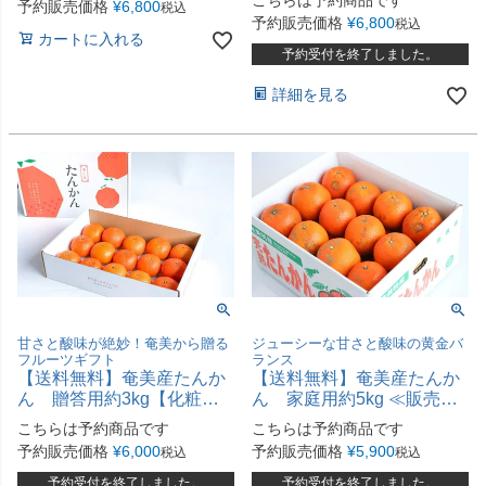
こちらは予約商品です
予約販売価格
¥
6,800
税込
予約販売価格
¥
6,800
税込
カートに入れる
予約受付を終了しました。
詳細を見る
甘さと酸味が絶妙！奄美から贈る
ジューシーな甘さと酸味の黄金バ
フルーツギフト
ランス
【送料無料】奄美産たんか
【送料無料】奄美産たんか
ん 贈答用約3kg【化粧箱
ん 家庭用約5kg ≪販売期
入】≪2026年2－3月発送≫
間延長≫
こちらは予約商品です
こちらは予約商品です
予約販売価格
¥
6,000
予約販売価格
¥
5,900
税込
税込
予約受付を終了しました。
予約受付を終了しました。