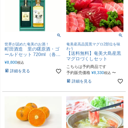
奄美産高品質黒マグロ2部位を味
世界が認めた奄美のお酒！
わう
町田酒造 里の曙原酒・ゴ
【送料無料】奄美大島産黒
ールドセット 720ml （各43
マグロづくしセット
度）
¥
8,800
税込
こちらは予約商品です
詳細を見る
予約販売価格
¥
8,330
〜
税込
詳細を見る