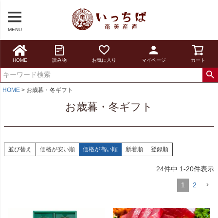
MENU
HOME
読み物
お気に入り
マイページ
カート
HOME
お歳暮・冬ギフト
お歳暮・冬ギフト
並び替え
価格が安い順
価格が高い順
新着順
登録順
24
件中
1
-
20
件表示
1
2