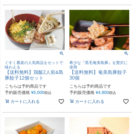
ぐすく農産の人気商品をセットで
希少な『黒毛奄美島豚』を贅沢に
味わえる
使用
【送料無料】鶏飯2人前&島
【送料無料】奄美島豚餃子
豚餃子12個セット
30個
こちらは予約商品です
こちらは予約商品です
予約販売価格
¥
5,000
予約販売価格
¥
4,800
税込
税込
カートに入れる
カートに入れる