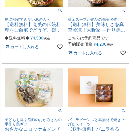
島に帰省できないあの人へ
黄金スープが絶品の奄美名物！
【送料無料】奄美の伝統料
【送料無料】美味しさを真
理をご自宅でどうぞ。鶏飯
空冷凍！大野家 手作り鶏飯
＆豚骨ファミリーセット
（2人前）
◆送料無料◆
¥
4,500
こちらは予約商品です
税込
予約販売価格
¥
4,200
税込
カートに入れる
カートに入れる
子どもも喜ぶ漁師のおかみさんの
バニラビーンズと島素材で焼き上
手作り島ギフト
げたスイーツ
おさかなコロッケ＆メンチ
【送料無料】バニラ香る