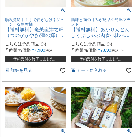
順次発送中！手で皮がむけるジュ
脂味と肉の甘みが絶品の島豚ブラ
ーシーな新柑橘
ンド
【送料無料】奄美産津之輝
【送料無料】あかりんとん
（つのかがやき/津の輝）家
しゃぶしゃぶ肉食べ比べセ
庭用約5kg
ット
こちらは予約商品です
こちらは予約商品です
予約販売価格
¥
7,900
予約販売価格
¥
7,890
〜
税込
税込
予約受付を終了しました。
予約受付を終了しました。
詳細を見る
カートに入れる