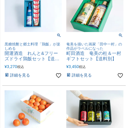
黒糖焼酎と郷土料理「鶏飯」が楽
奄美を描いた画家「田中一村」の
しめる
作品がラベルになった
開運酒造 れんと&フリー
町田酒造 奄美の杜＆一村
ズドライ鶏飯セット【送料
ギフトセット【送料別】
別】
¥
3,270
¥
3,450
税込
税込
詳細を見る
詳細を見る