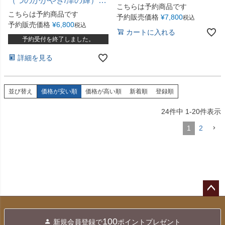
（つのかがやき/津の輝）贈
（4人前）
こちらは予約商品です
答用約2.5kg
こちらは予約商品です
予約販売価格
¥
7,800
税込
予約販売価格
¥
6,800
税込
カートに入れる
予約受付を終了しました。
詳細を見る
並び替え
価格が安い順
価格が高い順
新着順
登録順
24
件中
1
-
20
件表示
1
2
ペー
ジト
100
新規会員登録で
ポイントプレゼント
ップ