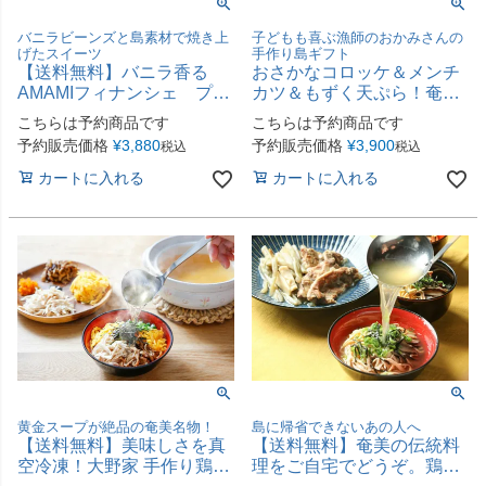
バニラビーンズと島素材で焼き上
子どもも喜ぶ漁師のおかみさんの
げたスイーツ
手作り島ギフト
【送料無料】バニラ香る
おさかなコロッケ＆メンチ
AMAMIフィナンシェ プレ
カツ＆もずく天ぷら！奄美
ーン＆島バナナ
産シーフード惣菜3種6点セ
こちらは予約商品です
こちらは予約商品です
ット
予約販売価格
¥
3,880
予約販売価格
¥
3,900
税込
税込
カートに入れる
カートに入れる
黄金スープが絶品の奄美名物！
島に帰省できないあの人へ
【送料無料】美味しさを真
【送料無料】奄美の伝統料
空冷凍！大野家 手作り鶏飯
理をご自宅でどうぞ。鶏飯