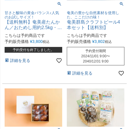
甘さと酸味の黄金バランス♪人気
奄美の豊かな自然素材を使用し
のお試しサイズ！
た、ここだけの味！
【送料無料】奄美産たんか
奄美群島クラフトビール4
ん／おためし用約2.5kg・
本セット【送料別】
MS玉 ≪2026年2－3月発
こちらは予約商品です
こちらは予約商品です
送≫
予約販売価格
¥
3,800
予約販売価格
¥
3,802
税込
税込
予約受付を終了しました。
予約受付期間
2024/11/01 9:00
〜
詳細を見る
2040/12/31 9:00
詳細を見る