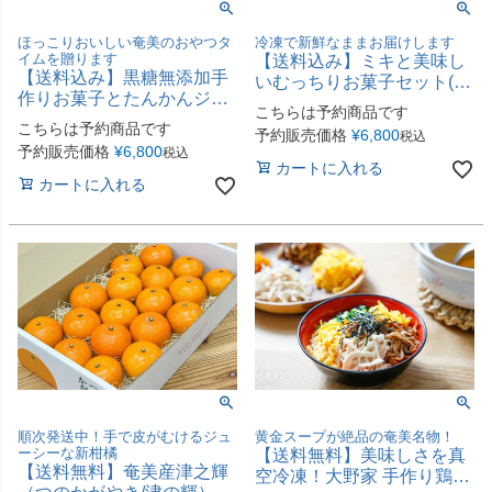
ほっこりおいしい奄美のおやつタ
冷凍で新鮮なままお届けします
イムを贈ります
【送料込み】ミキと美味し
【送料込み】黒糖無添加手
いむっちりお菓子セット(味
作りお菓子とたんかんジュ
の郷かさりC）
こちらは予約商品です
ースセット(味の郷かさり
こちらは予約商品です
予約販売価格
¥
6,800
税込
B）
予約販売価格
¥
6,800
税込
カートに入れる
カートに入れる
順次発送中！手で皮がむけるジュ
黄金スープが絶品の奄美名物！
ーシーな新柑橘
【送料無料】美味しさを真
【送料無料】奄美産津之輝
空冷凍！大野家 手作り鶏飯