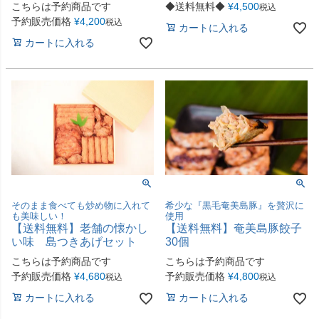
（2人前）
＆豚骨ファミリーセット
こちらは予約商品です
◆送料無料◆
¥
4,500
税込
予約販売価格
¥
4,200
税込
カートに入れる
カートに入れる
そのまま食べても炒め物に入れて
希少な『黒毛奄美島豚』を贅沢に
も美味しい！
使用
【送料無料】老舗の懐かし
【送料無料】奄美島豚餃子
い味 島つきあげセット
30個
こちらは予約商品です
こちらは予約商品です
予約販売価格
¥
4,680
予約販売価格
¥
4,800
税込
税込
カートに入れる
カートに入れる