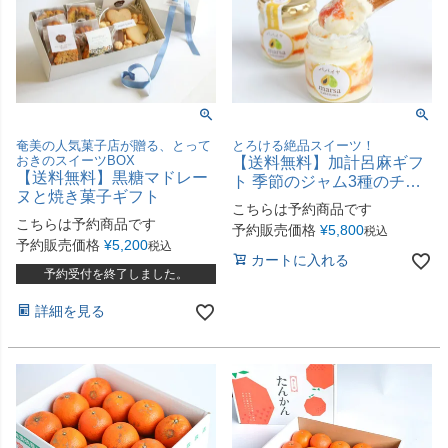
奄美の人気菓子店が贈る、とって
とろける絶品スイーツ！
おきのスイーツBOX
【送料無料】加計呂麻ギフ
【送料無料】黒糖マドレー
ト 季節のジャム3種のチー
ヌと焼き菓子ギフト
ズケーキ
こちらは予約商品です
こちらは予約商品です
予約販売価格
¥
5,800
税込
予約販売価格
¥
5,200
税込
カートに入れる
予約受付を終了しました。
詳細を見る