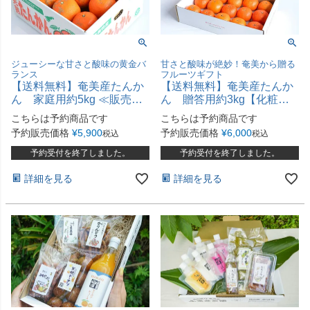
ジューシーな甘さと酸味の黄金バ
甘さと酸味が絶妙！奄美から贈る
ランス
フルーツギフト
【送料無料】奄美産たんか
【送料無料】奄美産たんか
ん 家庭用約5kg ≪販売期
ん 贈答用約3kg【化粧箱
間延長≫
入】≪2026年2－3月発送≫
こちらは予約商品です
こちらは予約商品です
予約販売価格
¥
5,900
予約販売価格
¥
6,000
税込
税込
予約受付を終了しました。
予約受付を終了しました。
詳細を見る
詳細を見る