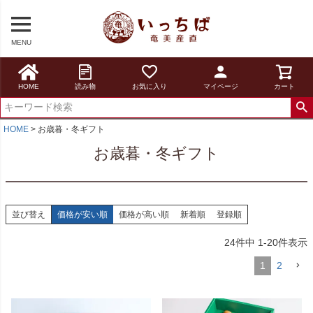
MENU
HOME
読み物
お気に入り
マイページ
カート
HOME
お歳暮・冬ギフト
お歳暮・冬ギフト
並び替え
価格が安い順
価格が高い順
新着順
登録順
24
件中
1
-
20
件表示
1
2