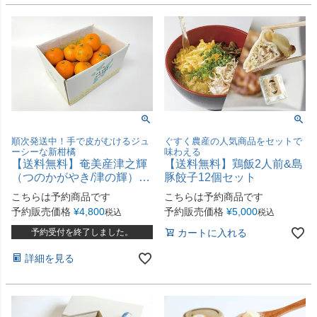
順次発送中！手で皮がむけるジュ
ぐすく農産の人気商品をセットで
ーシーな新柑橘
味わえる
【送料無料】奄美産津之輝
【送料無料】鶏飯2人前&島
（つのかがやき/津の輝）お
豚餃子12個セット
試し用2.5kg
こちらは予約商品です
こちらは予約商品です
予約販売価格
¥
4,800
予約販売価格
¥
5,000
税込
税込
予約受付を終了しました。
カートに入れる
詳細を見る