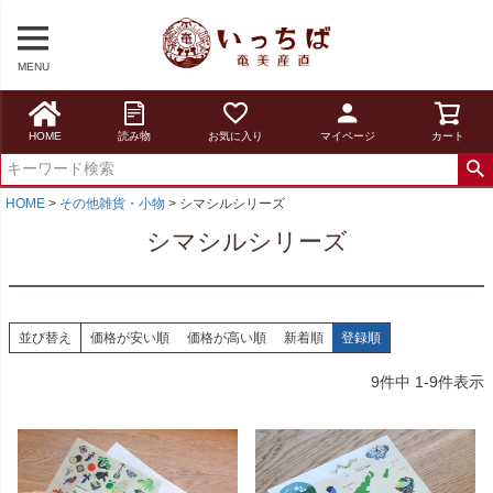
MENU
HOME
読み物
お気に入り
マイページ
カート
HOME
その他雑貨・小物
シマシルシリーズ
シマシルシリーズ
並び替え
価格が安い順
価格が高い順
新着順
登録順
9
件中
1
-
9
件表示