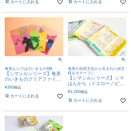
カートに入れる
カートに入れる
奄美ならではのいきもの4種
奄美の自然文化から生まれた絣文
様をモチーフに
【シマシルシリーズ】奄美
【シマシルシリーズ】シマ
のいきものクリアファイル
はんかち（イエロー／ピン
（アマミノクロウサギ／ア
¥
350
税込
ク／インディゴ）
マミイシカワガエル／ルリ
¥
1,200
税込
カケス／ハブ）
カートに入れる
カートに入れる