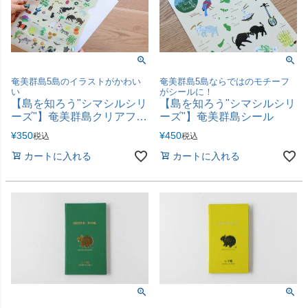
奄美群島5島のイラストがかわい
奄美群島5島ならではのモチーフ
い
がシールに！
【島を知ろう"シマシルシリ
【島を知ろう"シマシルシリ
ーズ"】奄美群島クリアファ
ーズ"】奄美群島シール
イル
¥
350
¥
450
税込
税込
カートに入れる
カートに入れる