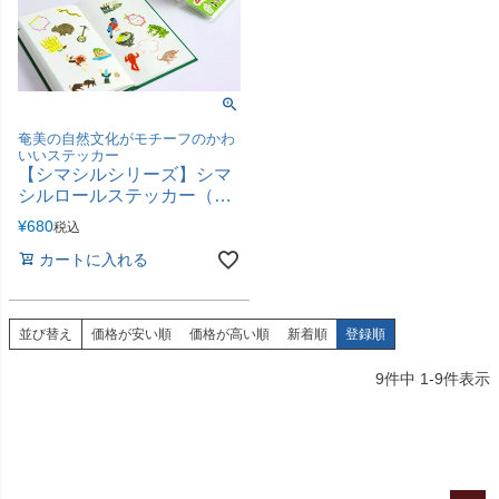
奄美の自然文化がモチーフのかわ
いいステッカー
【シマシルシリーズ】シマ
シルロールステッカー（世
界自然遺産奄美／シマ文化
¥
680
税込
多様性）
カートに入れる
並び替え
価格が安い順
価格が高い順
新着順
登録順
9
件中
1
-
9
件表示