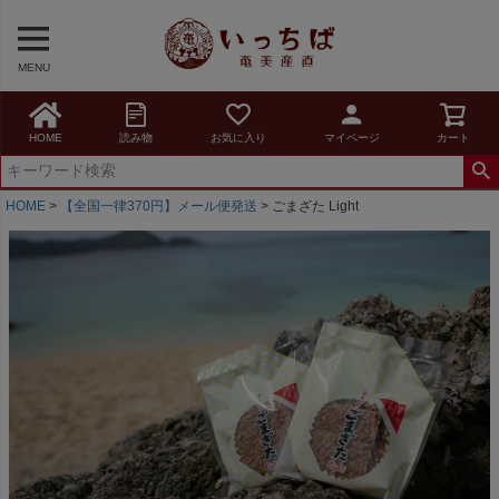
MENU
HOME
読み物
お気に入り
マイページ
カート
HOME
【全国一律370円】メール便発送
ごまざた Light