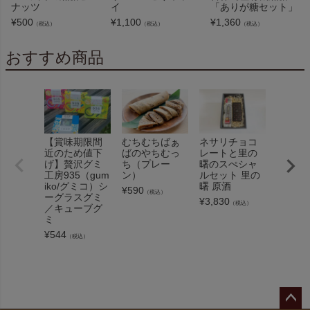
ナッツ
イ
「ありが糖セット」
¥
500
¥
1,100
¥
1,360
（税込）
（税込）
（税込）
おすすめ商品
【賞味期限間
むちむちばぁ
ネサリチョコ
【送料
近のため値下
ばのやちむっ
レートと里の
バニラ
げ】贅沢グミ
ち（プレー
曙のスぺシャ
AMIフ
工房935（gum
ン）
ルセット 里の
ェ プ
iko/グミコ）シ
曙 原酒
＆島バ
¥
590
（税込）
ーグラスグミ
¥
3,830
¥
3,880
（税込）
／キューブグ
ミ
¥
544
（税込）