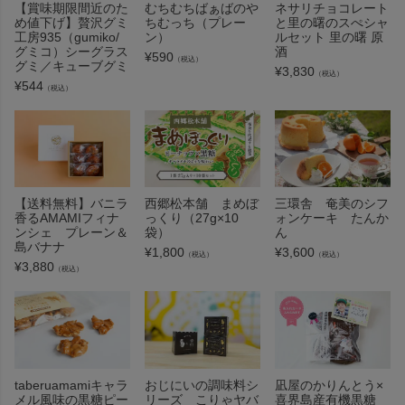
【賞味期限間近のた
むちむちばぁばのや
ネサリチョコレート
め値下げ】贅沢グミ
ちむっち（プレー
と里の曙のスぺシャ
工房935（gumiko/
ン）
ルセット 里の曙 原
グミコ）シーグラス
酒
¥
590
（税込）
グミ／キューブグミ
¥
3,830
（税込）
¥
544
（税込）
三環舎 奄美のシフ
【送料無料】バニラ
西郷松本舗 まめぼ
ォンケーキ たんか
香るAMAMIフィナ
っくり（27g×10
ん
ンシェ プレーン＆
袋）
島バナナ
¥
3,600
¥
1,800
（税込）
（税込）
¥
3,880
（税込）
taberuamamiキャラ
おじにいの調味料シ
凪屋のかりんとう×
メル風味の黒糖ピー
リーズ こりゃヤバ
喜界島産有機黒糖