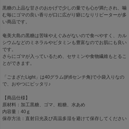
黒糖の上品な甘さのおかげで少しの量でも心が満たされ、噛
む毎にゴマの良い香りが口に広がり癖になりリピーターが多
い商品です。
奄美大島の黒糖は苦味やえぐみがないので食べやすく、カル
シウムなどのミネラルやビタミンも豊富なのでお肌にも良い
です。
さらにゴマが入っているため、セサミンや食物繊維もとるこ
とができます。
「ごまざたLight」は40グラム(約6センチ角)で小袋入りなの
で、おやつにピッタリ♪
【商品仕様】
原材料：加工黒糖、ゴマ、粗糖、水あめ
内容量：40ｇ
保存方法：直射日光及び高温多湿を避けて保存してください