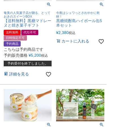
奄美の人気菓子店が贈る、とって
今夜はシュワっとさわやかに乾
おきのスイーツBOX
杯！
【送料無料】黒糖マドレー
黒糖焼酎島ハイボール缶5
ヌと焼き菓子ギフト
本セット
¥
2,380
送料無料
代引不可
税込
日時指定不可
カートに入れる
予約商品
こちらは予約商品です
予約販売価格
¥
5,200
税込
予約受付を終了しました。
詳細を見る