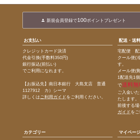
100
新規会員登録で
ポイントプレゼント
お支払い
配送・送
クレジットカード決済
宅配便 配送
代金引換(手数料350円)
クール便(
銀行振込(前払い)
す。
でご利用になれます。
メール便(
1配送先1個
【お振込先】南日本銀行 大島支店 普通
送料無
で
1127912 カ）シーマ
ご入金いた
詳しくは
ご利用ガイド
をご利用ください。
たします。
前後する場
ガイド
をご
カテゴリー
マイペー