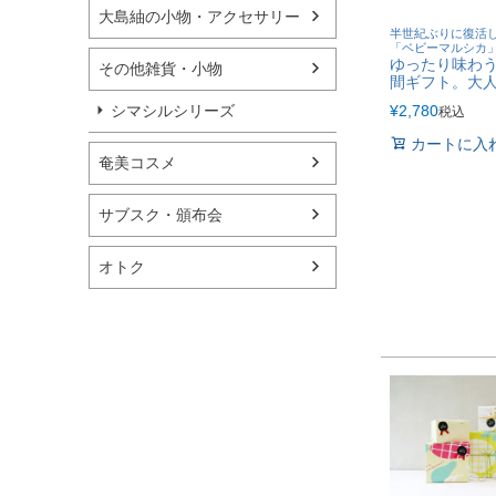
大島紬の小物・アクセサリー
半世紀ぶりに復活
「ベビーマルシカ
ゆったり味わ
その他雑貨・小物
間ギフト。大
こだわりの黒
¥
2,780
シマシルシリーズ
税込
カートに入
奄美コスメ
サブスク・頒布会
オトク