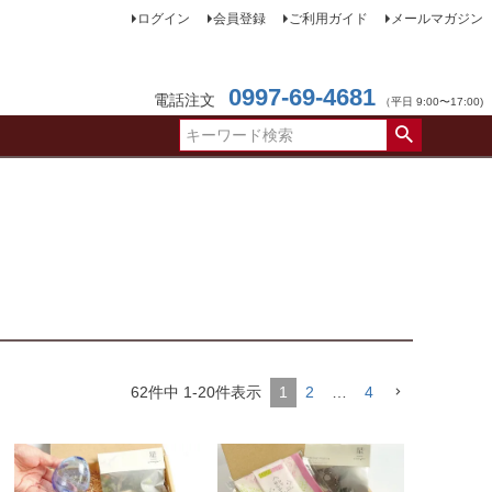
ログイン
会員登録
ご利用ガイド
メールマガジン
0997-69-4681
電話注文
（平日 9:00〜17:00)
62
件中
1
-
20
件表示
1
2
…
4