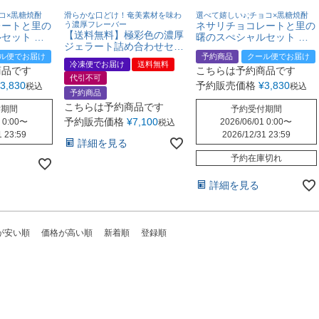
コ×黒糖焼酎
滑らかな口どけ！奄美素材を味わ
選べて嬉しい♪;チョコ×黒糖焼酎
レートと里の
う濃厚フレーバー
ネサリチョコレートと里の
【送料無料】極彩色の濃厚
セット 里
曙のスぺシャルセット 里
ジェラート詰め合わせセッ
の曙 ゴールド
ル便でお届け
ト（12種類）
予約商品
クール便でお届け
冷凍便でお届け
送料無料
商品です
こちらは予約商品です
代引不可
3,830
予約販売価格
¥
3,830
税込
税込
予約商品
こちらは予約商品です
付期間
予約受付期間
予約販売価格
¥
7,100
 0:00
〜
2026/06/01 0:00
〜
税込
1 23:59
2026/12/31 23:59
詳細を見る
予約在庫切れ
詳細を見る
が安い順
価格が高い順
新着順
登録順