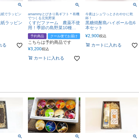
装紙でラッピン
amammyとびきり島ギフト＊有機
今夜はシュワっとさわやかに乾
でつくる元気野菜
杯！
装紙ラッピン
くすだファーム 農薬不使
黒糖焼酎島ハイボール缶6
用！季節の島野菜10種以
本セット
上詰め合わせセット
¥
2,900
税込
予約商品
クール便でお届け
こちらは予約商品です
れる
カートに入れる
¥
3,200
税込
カートに入れる