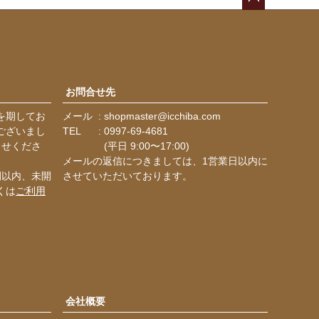
ペー
ジト
ップ
へ
お問合せ先
を期してお
メール
shopmaster@icchiba.com
ございまし
TEL
0997-69-4681
らせくださ
(平日 9:00〜17:00)
メールの返信につきましては、1営業日以内に
間以内、未開
させていただいております。
くは
ご利用
会社概要