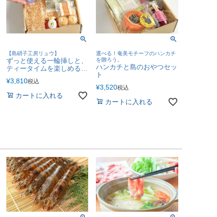
【島硝子工房リュウ】
選べる！奄美モチーフのハンカチ
ずっと使える一輪挿しと、
を贈ろう。
ハンカチと島のおやつセッ
ティータイムを楽しめるセ
ト
ット
¥
3,810
税込
¥
3,520
税込
カートに入れる
カートに入れる