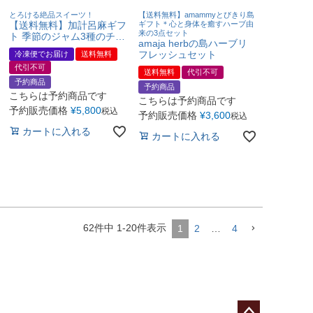
とろける絶品スイーツ！
【送料無料】amammyとびきり島
【送料無料】加計呂麻ギフ
ギフト＊心と身体を癒すハーブ由
来の3点セット
ト 季節のジャム3種のチー
amaja herbの島ハーブリ
ズケーキ
フレッシュセット
冷凍便でお届け
送料無料
代引不可
送料無料
代引不可
予約商品
予約商品
こちらは予約商品です
こちらは予約商品です
予約販売価格
¥
5,800
税込
予約販売価格
¥
3,600
税込
カートに入れる
カートに入れる
62
件中
1
-
20
件表示
1
2
…
4