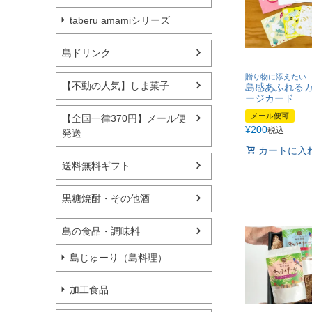
taberu amamiシリーズ
島ドリンク
贈り物に添えたい
【不動の人気】しま菓子
島感あふれる
ージカード
メール便可
【全国一律370円】メール便
¥
200
税込
発送
カートに入
送料無料ギフト
黒糖焼酎・その他酒
島の食品・調味料
島じゅーり（島料理）
加工食品