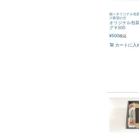
箱＋オリジナル包
グ希望の方
オリジナル包
グ￥500
¥
500
税込
カートに入