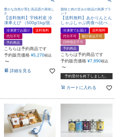
豊かな自然が育む高品質の美味し
脂味と肉の甘みが絶品の島豚ブラ
さ
ンド
【送料無料】宇検村産 冷
【送料無料】あかりんとん
凍車えび （500g/1kg/規格
しゃぶしゃぶ肉食べ比べセ
外車えび1kg）
ット
冷凍便でお届け
送料無料
冷凍便でお届け
送料無料
代引不可
代引不可
銀行振込不可
日時指定不可
予約商品
こちらは予約商品です
予約商品
こちらは予約商品です
予約販売価格
¥
5,270
税込
予約販売価格
¥
7,890
〜
税込
〜
詳細を見る
予約受付を終了しました。
カートに入れる