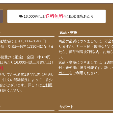
送料無料
※1配送住所あたり
16,000円以上
料
返品・交換
地域により1,000～1,400円
商品の品質につきましては、万全
冷凍・冷蔵)手数料は330円になりま
りますが、万一不良・破損などが
たら、商品到着後7日以内にお知
郵便受けに配達) 全国一律370円
い。
口あたり16,000円以上お買い上げ
返品・交換につきましては、2週
封・未使用に限り可能です。詳し
料
ガイド
をご利用ください。
だいてから通常1週間以内に発送い
ご注文の混雑状況によって、多少
合がございます。詳しくは
ご利用
利用ください。
ジ
サポート