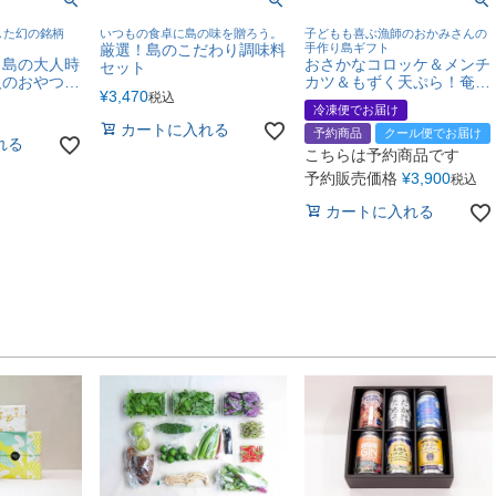
した幻の銘柄
いつもの食卓に島の味を贈ろう。
子どもも喜ぶ漁師のおかみさんの
」
厳選！島のこだわり調味料
手作り島ギフト
う島の大人時
おさかなコロッケ＆メンチ
セット
人のおやつと
カツ＆もずく天ぷら！奄美
¥
3,470
税込
糖焼酎
産シーフード惣菜3種6点
冷凍便でお届け
セット
カートに入れる
予約商品
クール便でお届け
れる
こちらは予約商品です
予約販売価格
¥
3,900
税込
カートに入れる