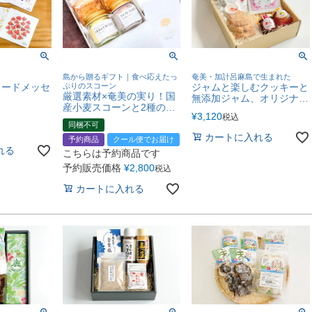
島から贈るギフト｜食べ応えたっ
奄美・加計呂麻島で生まれた
カードメッセ
ぷりのスコーン
ジャムと楽しむクッキーと
厳選素材×奄美の実り！国
無添加ジャム、オリジナル
産小麦スコーンと2種のバ
珈琲・お茶の贅沢ティータ
¥
3,120
税込
ターを味わうセット
イムセット
同梱不可
カートに入れる
予約商品
クール便でお届け
れる
こちらは予約商品です
予約販売価格
¥
2,800
税込
カートに入れる