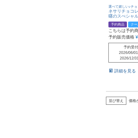
選べて嬉しい♪チョ
ネサリチョコ
曙のスぺシャル
の曙 原酒
予約商品
クー
こちらは予約
予約販売価格
¥
予約受
2026/06/01
2026/12/3
詳細を見る
並び替え
価格