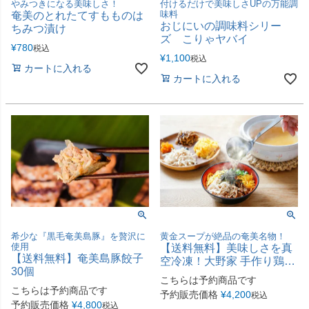
やみつきになる美味しさ！
付けるだけで美味しさUPの万能調
味料
奄美のとれたてすもものは
おじにいの調味料シリー
ちみつ漬け
ズ こりゃヤバイ
¥
780
税込
¥
1,100
税込
カートに入れる
カートに入れる
希少な『黒毛奄美島豚』を贅沢に
黄金スープが絶品の奄美名物！
使用
【送料無料】美味しさを真
【送料無料】奄美島豚餃子
空冷凍！大野家 手作り鶏飯
30個
（2人前）
こちらは予約商品です
こちらは予約商品です
予約販売価格
¥
4,200
税込
予約販売価格
¥
4,800
税込