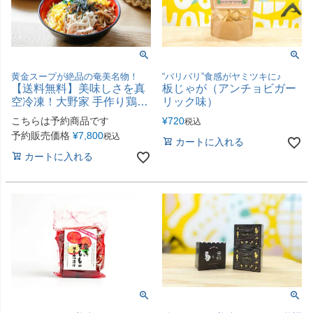
黄金スープが絶品の奄美名物！
“バリバリ”食感がヤミツキに♪
【送料無料】美味しさを真
板じゃが（アンチョビガー
空冷凍！大野家 手作り鶏飯
リック味）
（4人前）
こちらは予約商品です
¥
720
税込
予約販売価格
¥
7,800
税込
カートに入れる
カートに入れる