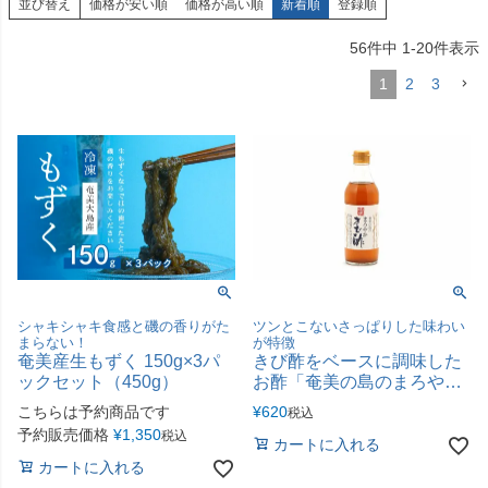
並び替え
価格が安い順
価格が高い順
新着順
登録順
56
件中
1
-
20
件表示
1
2
3
シャキシャキ食感と磯の香りがた
ツンとこないさっぱりした味わい
まらない！
が特徴
奄美産生もずく 150g×3パ
きび酢をベースに調味した
ックセット（450g）
お酢「奄美の島のまろやか
きび酢」
こちらは予約商品です
¥
620
税込
予約販売価格
¥
1,350
税込
カートに入れる
カートに入れる