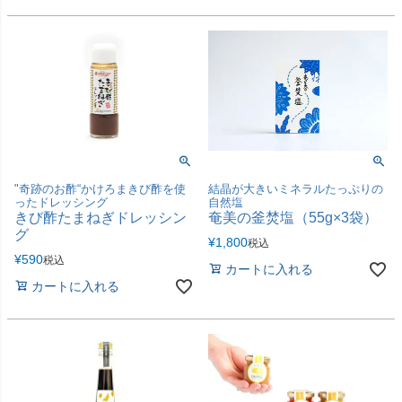
"奇跡のお酢“かけろまきび酢を使
結晶が大きいミネラルたっぷりの
ったドレッシング
自然塩
きび酢たまねぎドレッシン
奄美の釜焚塩（55g×3袋）
グ
¥
1,800
税込
¥
590
税込
カートに入れる
カートに入れる