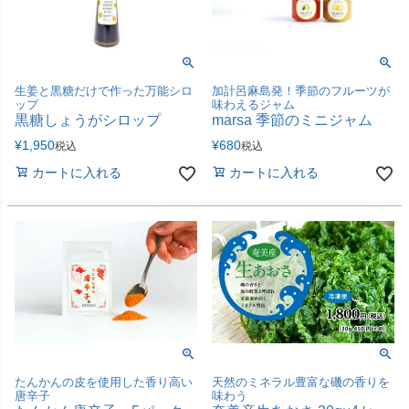
生姜と黒糖だけで作った万能シロ
加計呂麻島発！季節のフルーツが
ップ
味わえるジャム
黒糖しょうがシロップ
marsa 季節のミニジャム
¥
1,950
¥
680
税込
税込
カートに入れる
カートに入れる
たんかんの皮を使用した香り高い
天然のミネラル豊富な磯の香りを
唐辛子
味わう