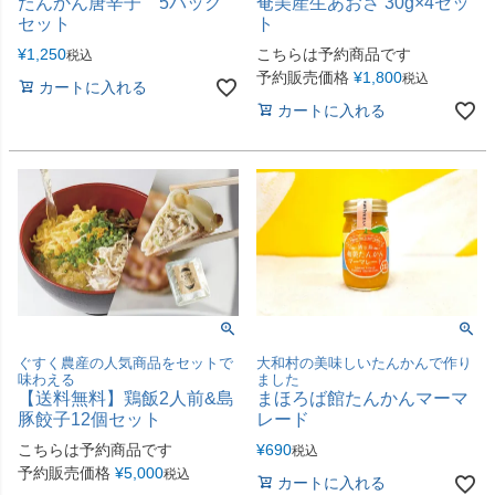
たんかん唐辛子 5パック
奄美産生あおさ 30g×4セッ
セット
ト
¥
1,250
こちらは予約商品です
税込
予約販売価格
¥
1,800
税込
カートに入れる
カートに入れる
ぐすく農産の人気商品をセットで
大和村の美味しいたんかんで作り
味わえる
ました
【送料無料】鶏飯2人前&島
まほろば館たんかんマーマ
豚餃子12個セット
レード
こちらは予約商品です
¥
690
税込
予約販売価格
¥
5,000
税込
カートに入れる