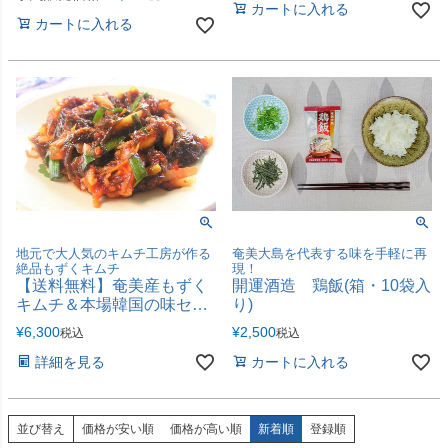
カートに入れる
カートに入れる
地元で大人気のキムチ工房が作る
奄美大島を代表する味を手軽に再
絶品もずくキムチ
現！
【送料無料】奄美産もずく
開運酒造 鶏飯(箱・10袋入
キムチ＆本場韓国の味セッ
り)
ト
¥
6,300
¥
2,500
税込
税込
詳細を見る
カートに入れる
並び替え
価格が安い順
価格が高い順
新着順
登録順