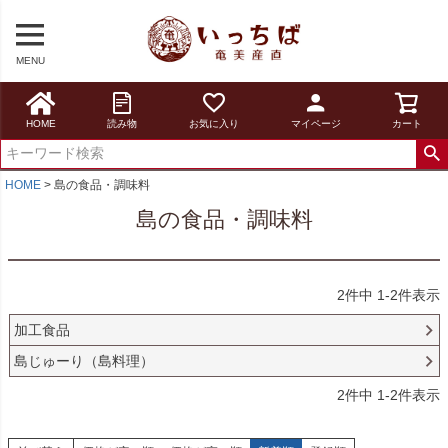
MENU
HOME
読み物
お気に入り
マイページ
カート
HOME
島の食品・調味料
島の食品・調味料
2
件中
1
-
2
件表示
加工食品
島じゅーり（島料理）
2
件中
1
-
2
件表示