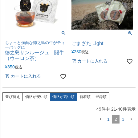
ちょっと強面な徳之島の牛がティ
ごまざた Light
ーバッグに
¥
250
徳之島サンルージュ 闘牛
税込
（ウーロン茶）
カートに入れる
¥
350
税込
カートに入れる
並び替え
価格が安い順
価格が高い順
新着順
登録順
49
件中
21
-
40
件表示
1
2
3