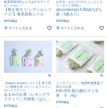
奄美群島5島ならではのモチーフ
お年玉、お心づけやちょっとした
がシールに！
メッセージ封筒に
【島を知ろう"シマシルシリ
abcomdesign大島紬のぽち
ーズ"】奄美群島シール
袋（5枚入り）
¥
450
¥
450
税込
税込
カートに入れる
カートに入れる
【taberu amamiシリーズ】島で育
ノンカフェイン、無肥料無農薬で
った植物を使ったノンカフェイン
安心のお茶
のハーブティー
KIKURA 龍の郷のマコモ
あまみのお茶（レモングラ
茶 小（6g）
スティー／月桃茶／ばんし
¥
390
税込
ろう(グァバ)茶）
¥
430
税込