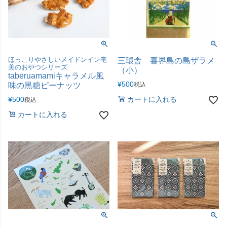
ほっこりやさしいメイドンイン奄
三環舎 喜界島の島ザラメ
美のおやつシリーズ
（小）
taberuamamiキャラメル風
¥
500
味の黒糖ピーナッツ
税込
¥
500
カートに入れる
税込
カートに入れる