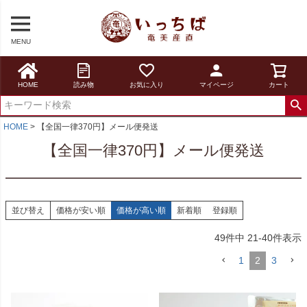
MENU
HOME
読み物
お気に入り
マイページ
カート
HOME
【全国一律370円】メール便発送
【全国一律370円】メール便発送
並び替え
価格が安い順
価格が高い順
新着順
登録順
49
件中
21
-
40
件表示
1
2
3