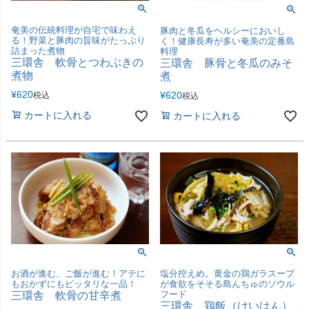
奄美の伝統料理が自宅で味わえ
豚肉と冬瓜をヘルシーにおいし
る！野菜と豚肉の旨味がたっぷり
く！健康長寿が多い奄美の定番島
詰まった煮物
料理
三環舎 軟骨とつわぶきの
三環舎 豚骨と冬瓜のみそ
煮物
煮
¥
620
¥
620
税込
税込
カートに入れる
カートに入れる
お酒が進む、ご飯が進む！アテに
塩分控えめ。黄金の鶏ガラスープ
もおかずにもピッタリな一品！
が食欲をそそる島んちゅのソウル
フード
三環舎 軟骨の甘辛煮
三環舎 鶏飯（けいはん）