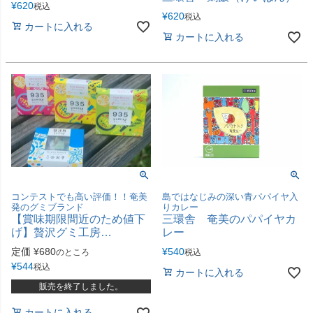
¥
620
税込
¥
620
税込
カートに入れる
カートに入れる
島ではなじみの深い青パパイヤ入
コンテストでも高い評価！！奄美
りカレー
発のグミブランド
三環舎 奄美のパパイヤカ
【賞味期限間近のため値下
レー
げ】贅沢グミ工房
935（gumiko/グミコ）シー
¥
540
定価
¥
680
税込
のところ
グラスグミ／キューブグミ
¥
544
税込
カートに入れる
販売を終了しました。
カートに入れる