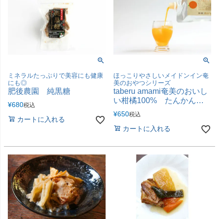
ミネラルたっぷりで美容にも健康
ほっこりやさしいメイドンイン奄
にも◎
美のおやつシリーズ
肥後農園 純黒糖
taberu amami奄美のおいし
い柑橘100% たんかんジ
¥
680
税込
ュース
¥
650
税込
カートに入れる
カートに入れる