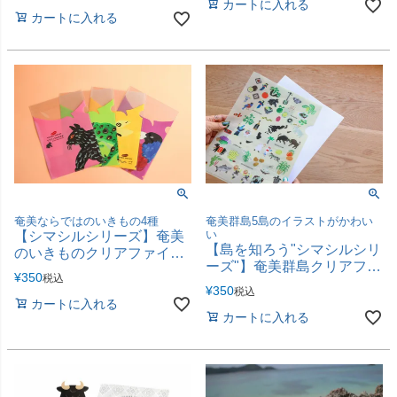
カートに入れる
カートに入れる
奄美ならではのいきもの4種
奄美群島5島のイラストがかわい
い
【シマシルシリーズ】奄美
【島を知ろう"シマシルシリ
のいきものクリアファイル
ーズ"】奄美群島クリアファ
（アマミノクロウサギ／ア
¥
350
税込
イル
マミイシカワガエル／ルリ
¥
350
税込
カケス／ハブ）
カートに入れる
カートに入れる