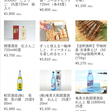
JOUGO じょう
酒・ゴールドセット
そ味）
ご 25度720ml 箱
720ml （各43度）
¥
1,100
（税込）
入り
¥
8,800
（税込）
¥
1,800
（税込）
開運酒造 紅さんご
ずっと使える一輪挿
【送料無料】宇検村
720ml40度
しと、ティータイム
産 冷凍車えび （50
を楽しめるセット
0g/1kg/規格外車え
¥
3,700
（税込）
び1kg）
¥
3,810
（税込）
¥
5,270
（税込）
町田酒造(株) 長
(株)奄美大島開運酒
奄美大島開運酒造
期 里の曙 25度9
造 れんと 25度7
れんと 瓶 (1800ml)
00ml
20ml
25度
¥
1,480
¥
1,430
（税込）
（税込）