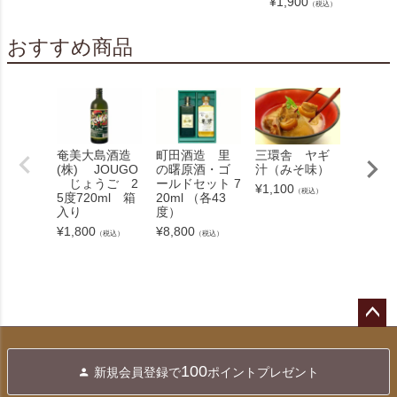
¥
1,900
（税込）
おすすめ商品
奄美大島酒造
町田酒造 里
三環舎 ヤギ
開運酒
(株) JOUGO
の曙原酒・ゴ
汁（みそ味）
さんご7
じょうご 2
ールドセット 7
0度
¥
1,100
（税込）
5度720ml 箱
20ml （各43
¥
3,700
入り
度）
¥
1,800
¥
8,800
（税込）
（税込）
ペー
ジト
100
新規会員登録で
ポイントプレゼント
ップ
へ