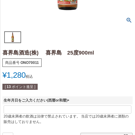
喜界島酒造(株) 喜界島 25度900ml
商品番号
ONO70011
¥
1,280
税込
[
13
ポイント進呈 ]
生年月日をご入力ください(西暦or和暦)
(
必
20歳未満者の飲酒は法律で禁止されています。 当店では20歳未満者に酒類の
須
販売はしておりません。
)