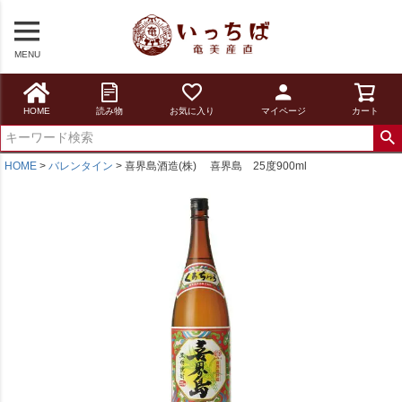
MENU
HOME
読み物
お気に入り
マイページ
カート
HOME
バレンタイン
喜界島酒造(株) 喜界島 25度900ml