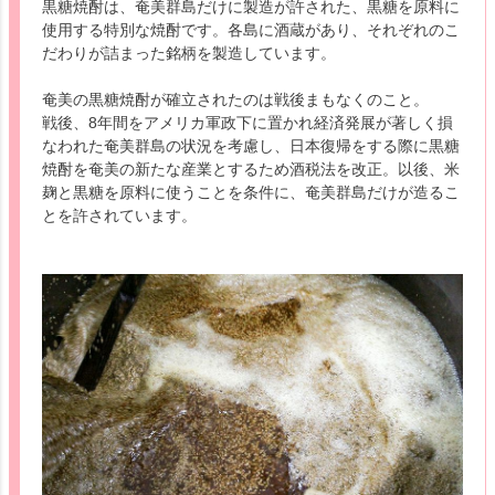
黒糖焼酎は、奄美群島だけに製造が許された、黒糖を原料に
使用する特別な焼酎です。各島に酒蔵があり、それぞれのこ
だわりが詰まった銘柄を製造しています。
奄美の黒糖焼酎が確立されたのは戦後まもなくのこと。
戦後、8年間をアメリカ軍政下に置かれ経済発展が著しく損
なわれた奄美群島の状況を考慮し、日本復帰をする際に黒糖
焼酎を奄美の新たな産業とするため酒税法を改正。以後、米
麹と黒糖を原料に使うことを条件に、奄美群島だけが造るこ
とを許されています。