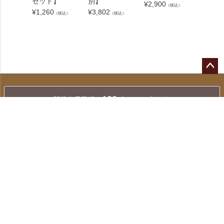
セット】
別】
のティ
¥
2,900
（税込）
ムセッ
¥
1,260
¥
3,802
（税込）
（税込）
¥
5,100
ペー
ジト
100
新規会員登録で
ポイントプレゼント
ップ
へ
送料無料
※1配送住所あたり
16,000円以上
お支払い
配送・送料
返品・交換