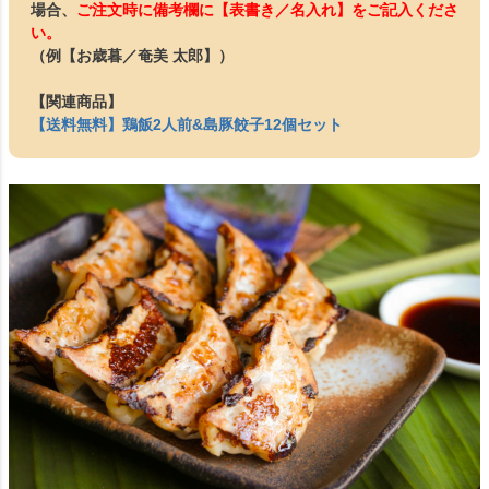
場合、
ご注文時に備考欄に【表書き／名入れ】をご記入くださ
い。
（例【お歳暮／奄美 太郎】）
【関連商品】
【送料無料】鶏飯2人前&島豚餃子12個セット