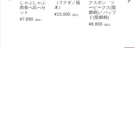
しゃぶしゃぶ
（フクギ／福
クスポン ツ
空冷凍
肉食べ比べセ
木）
ーピークス(龍
家 手
ット
郷柄)／パッフ
（4人
¥
13,000
（税込）
ド(龍郷柄)
¥
7,890
¥
7,800
（税込）
¥
8,800
（税込）
ペー
ジト
100
新規会員登録で
ポイントプレゼント
ップ
へ
送料無料
※1配送住所あたり
16,000円以上
お支払い
配送・送料