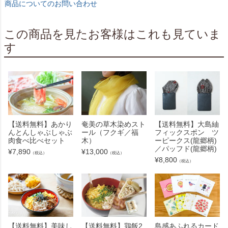
商品についてのお問い合わせ
この商品を見たお客様はこれも見ていま
す
【送料無料】あかり
奄美の草木染めスト
【送料無料】大島紬
んとんしゃぶしゃぶ
ール（フクギ／福
フィックスポン ツ
肉食べ比べセット
木）
ーピークス(龍郷柄)
／パッフド(龍郷柄)
¥
7,890
¥
13,000
（税込）
（税込）
¥
8,800
（税込）
【送料無料】美味し
【送料無料】鶏飯2
島感あふれるカード