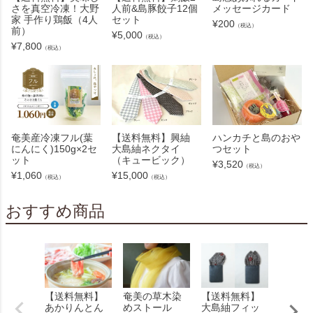
さを真空冷凍！大野
人前&島豚餃子12個
メッセージカード
家 手作り鶏飯（4人
セット
¥
200
（税込）
前）
¥
5,000
（税込）
¥
7,800
（税込）
奄美産冷凍フル(葉
【送料無料】興紬
ハンカチと島のおや
にんにく)150g×2セ
大島紬ネクタイ
つセット
ット
（キュービック）
¥
3,520
（税込）
¥
1,060
¥
15,000
（税込）
（税込）
おすすめ商品
【送料無料】
奄美の草木染
【送料無料】
【送料
あかりんとん
めストール
大島紬フィッ
美味し