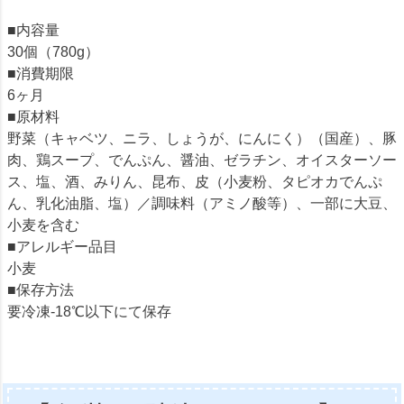
■内容量
30個（780g）
■消費期限
6ヶ月
■原材料
野菜（キャベツ、ニラ、しょうが、にんにく）（国産）、豚
肉、鶏スープ、でんぷん、醤油、ゼラチン、オイスターソー
ス、塩、酒、みりん、昆布、皮（小麦粉、タピオカでんぷ
ん、乳化油脂、塩）／調味料（アミノ酸等）、一部に大豆、
小麦を含む
■アレルギー品目
小麦
■保存方法
要冷凍-18℃以下にて保存