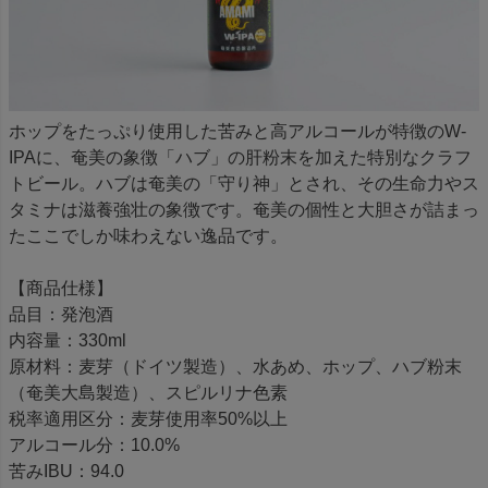
ホップをたっぷり使用した苦みと高アルコールが特徴のW-
IPAに、奄美の象徴「ハブ」の肝粉末を加えた特別なクラフ
トビール。ハブは奄美の「守り神」とされ、その生命力やス
タミナは滋養強壮の象徴です。奄美の個性と大胆さが詰まっ
たここでしか味わえない逸品です。
【商品仕様】
品目：発泡酒
内容量：330ml
原材料：麦芽（ドイツ製造）、水あめ、ホップ、ハブ粉末
（奄美大島製造）、スピルリナ色素
税率適用区分：麦芽使用率50%以上
アルコール分：10.0%
苦みIBU：94.0