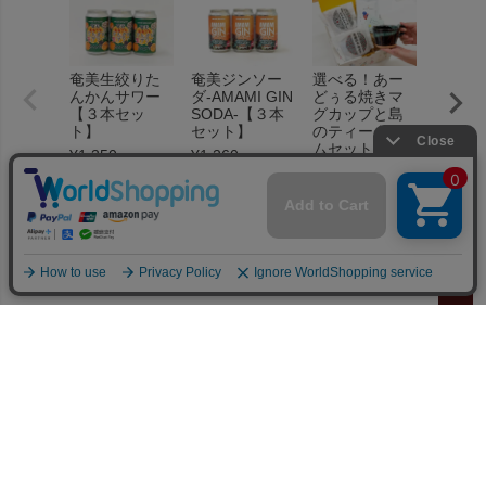
奄美生絞りた
奄美ジンソー
選べる！あー
黒糖焼
んかんサワー
ダ-AMAMI GIN
どぅる焼きマ
イボー
【３本セッ
SODA-【３本
グカップと島
セット
ト】
セット】
のティータイ
¥
2,900
ムセット
¥
1,350
¥
1,260
（税込）
（税込）
¥
5,100
（税込）
ペー
ジト
100
新規会員登録で
ポイントプレゼント
ップ
へ
送料無料
※1配送住所あたり
16,000円以上