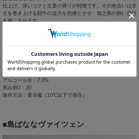
仕上げ、深いコクと生姜の香りが特徴です。その色合いは赤
土を巻き上げる闘牛の迫力を彷彿とさせ、徳之島の熱い息吹
を感じさせます。
【商品仕様】
品目：発泡酒
内容量：330ml
原材料：麦芽（ドイツ製造）、黒糖（徳之島製造）、ホッ
プ、生姜（徳之島産）
税率適用区分：麦芽使用率50%以上
アルコール分：7.0%
苦みIBU：20
保存方法：要冷蔵（10℃以下で保存）
■島ばななヴァイツェン