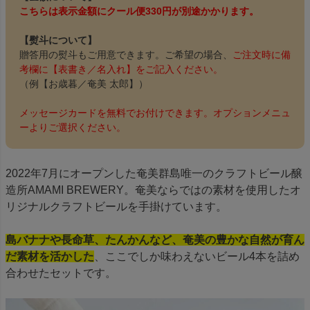
こちらは表示金額にクール便330円が別途かかります。
【熨斗について】
贈答用の熨斗もご用意できます。ご希望の場合、
ご注文時に備
考欄に【表書き／名入れ】をご記入ください。
（例【お歳暮／奄美 太郎】）
メッセージカードを無料でお付けできます。オプションメニュ
ーよりご選択ください。
2022年7月にオープンした奄美群島唯一のクラフトビール醸
造所AMAMI BREWERY。奄美ならではの素材を使用したオ
リジナルクラフトビールを手掛けています。
島バナナや長命草、たんかんなど、奄美の豊かな自然が育ん
だ素材を活かした
、ここでしか味わえないビール4本を詰め
合わせたセットです。