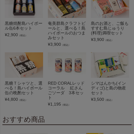
黒糖焼酎島ハイボー
奄美群島クラフトビ
島のお酒と、ご飯も
ル缶6本セット
ールと、選べる！島
すすむ島じゅうり
ハイボールのおつま
(料理)満喫セット
¥
2,900
（税込）
みセット
¥
3,900
（税込）
¥
3,900
（税込）
黒糖Ｔシャツと、選
RED CORALレッド
シマはんかち(イン
べる！島ハイボール
コーラル 紅さん
ディゴ)と島の物産
缶の晩酌セット
ごソーダ 3本セッ
セット
ト
¥
4,800
¥
3,500
（税込）
（税込）
¥
1,195
（税込）
おすすめ商品