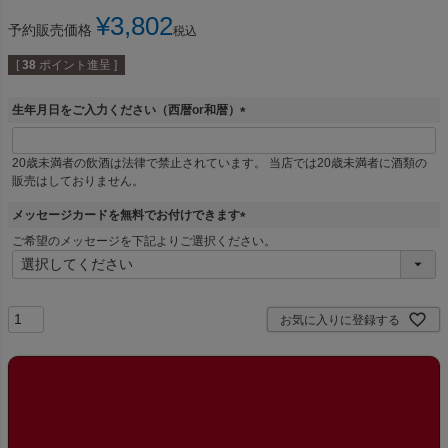
¥
3,802
予約販売価格
税込
[
38
ポイント進呈 ]
生年月日をご入力ください（西暦or和暦）
(
必
20歳未満者の飲酒は法律で禁止されています。 当店では20歳未満者に酒類の
須
販売はしておりません。
)
メッセージカードを無料でお付けできます
(
ご希望のメッセージを下記よりご選択ください。
必
須
)
お気に入りに登録する