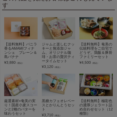
す
【送料無料】バニラ
ジャムと楽しむクッ
【送料無料】奄美の
香るAMAMIフィナ
キーと無添加ジャ
伝統料理をご自宅で
ンシェ プレーン＆
ム、オリジナル珈
どうぞ。鶏飯＆豚骨
島バナナ
琲・お茶の贅沢ティ
ファミリーセット
ータイムセット
¥
3,880
¥
4,500
（税込）
（税込）
¥
3,120
（税込）
厳選素材×奄美の実
黒糖カフェオレベー
【送料無料】極彩色
り！国産小麦スコー
スとかりんとうセッ
の濃厚ジェラート詰
ンと2種のバターを
ト
め合わせセット（12
味わうセット
種類）
¥
3,710
（税込）