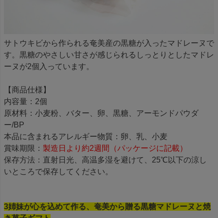
サトウキビから作られる奄美産の黒糖が入ったマドレーヌで
す。黒糖のやさしい甘さが感じられるしっとりとしたマドレ
ーヌが2個入っています。
【商品仕様】
内容量：2個
原材料：小麦粉、バター、卵、黒糖、アーモンドパウダ
ー/BP
本品に含まれるアレルギー物質：卵、乳、小麦
賞味期限：
製造日より約2週間（パッケージに記載）
保存方法：直射日光、高温多湿を避けて、25℃以下の涼し
いところで保存してください。
3姉妹が心を込めて作る、奄美から贈る黒糖マドレーヌと焼