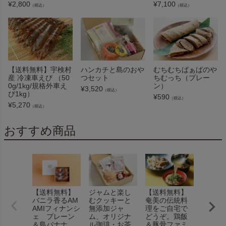
¥
2,800
¥
7,100
（税込）
（税込）
【送料無料】宇検村
ハンカチと島のおや
むちむちばぁばのや
産 冷凍車えび （50
つセット
ちむっち（プレー
0g/1kg/規格外車え
ン）
¥
3,520
（税込）
び1kg）
¥
590
（税込）
¥
5,270
（税込）
おすすめ商品
【送料無料】
ジャムと楽し
【送料無料】
厳選素
バニラ香るAM
むクッキーと
奄美の伝統料
の実り
AMIフィナンシ
無添加ジャ
理をご自宅で
小麦ス
ェ プレーン
ム、オリジナ
どうぞ。鶏飯
と2種
＆島バナナ
ル珈琲・お茶
＆豚骨ファミ
を味わ