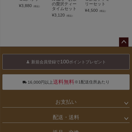
の贅沢ティー
リーセット
ト
¥
3,880
（税込）
タイムセット
¥
4,500
¥
2,800
（税込）
¥
3,120
（税込）
ペー
ジト
100
新規会員登録で
ポイントプレゼント
ップ
へ
送料無料
※1配送住所あたり
16,000円以上
お支払い
配送・送料