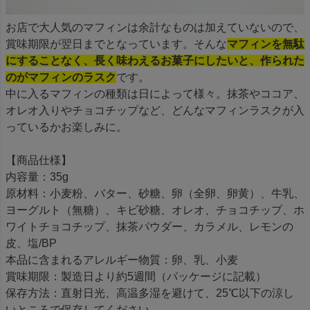
お店で大人気のマフィンは余計なものは加えていないので、
賞味期限が翌日までとなっています。そんな
マフィンを無駄
にすることなく、長く味わえるお菓子にしたいと、作られた
のがマフィンのラスク
です。
中に入るマフィンの種類は日によって様々。抹茶やココア、
オレオ入りやチョコチップなど、どんなマフィンラスクが入
っているかお楽しみに。
【商品仕様】
内容量：35g
原材料：小麦粉、バター、砂糖、卵（全卵、卵黄）、牛乳、
ヨーグルト（無糖）、キビ砂糖、オレオ、チョコチップ、ホ
ワイトチョコチップ、抹茶パウダー、カラメル、レモンの
皮、塩/BP
本品に含まれるアレルギー物質：卵、乳、小麦
賞味期限：製造日より約5週間（パッケージに記載）
保存方法：直射日光、高温多湿を避けて、25℃以下の涼し
いところで保存してください。