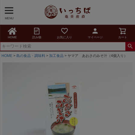
MENU
HOME
読み物
お気に入り
マイページ
カート
HOME
島の食品・調味料
加工食品
ヤマア あおさのみそ汁（4個入り）