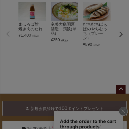
まほろば館
むちむちばぁ
ネサリ
奄美大島開運
焼き肉のたれ
ばのやちむっ
レート
酒造 鶏飯(単
ち（プレー
曙のス
品)
¥
1,400
（税込）
ン）
ルセッ
¥
250
（税込）
曙 原酒
¥
590
（税込）
¥
3,830
ペー
ジト
100
新規会員登録で
ポイントプレゼント
ップ
へ
送料無料
※1配送住所あたり
16,000円以上