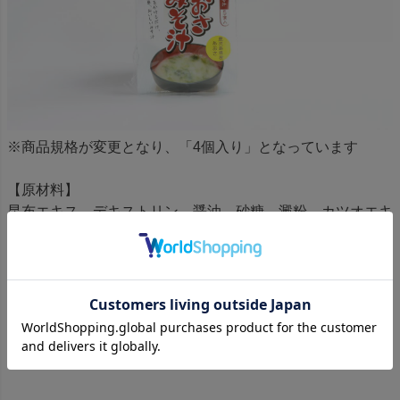
※商品規格が変更となり、「4個入り」となっています
【原材料】
昆布エキス、デキストリン、醤油、砂糖、澱粉、カツオエキ
ス、みりん、食塩、調味料（アミノ酸等）酸化防止剤(ビタ
ミンＥ）、うきみ（青さ、みつば、ごま）、（原材料の一部
に乳、小麦を含む）
[内容量] 9g×4個
[賞味期限] 約6ヶ月