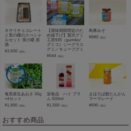
ネサリチョコレート
【賞味期限間近のた
島豚みそ
と里の曙のスぺシャ
め値下げ】贅沢グミ
¥
680
（税込）
ルセット 里の曙 原
工房935（gumiko/
酒
グミコ）シーグラス
グミ／キューブグミ
¥
3,830
（税込）
¥
544
（税込）
奄美産生あおさ 30g
栄食品 ハイ プラ
まほろば館たんかん
×4セット
ム 500ml
マーマレード
¥
1,800
¥
1,500
¥
690
（税込）
（税込）
（税込）
おすすめ商品