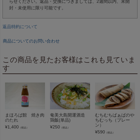
らせください。返品・交換につきましては、2週間以内、未開
封・未使用に限り可能です。
返品特約について
商品についてのお問い合わせ
この商品を見たお客様はこれも見ていま
す
まほろば館 焼き肉
むちむちばぁばのや
奄美大島開運酒造
のたれ
ちむっち（プレー
鶏飯(単品)
ン）
¥
1,400
¥
250
（税込）
（税込）
¥
590
（税込）