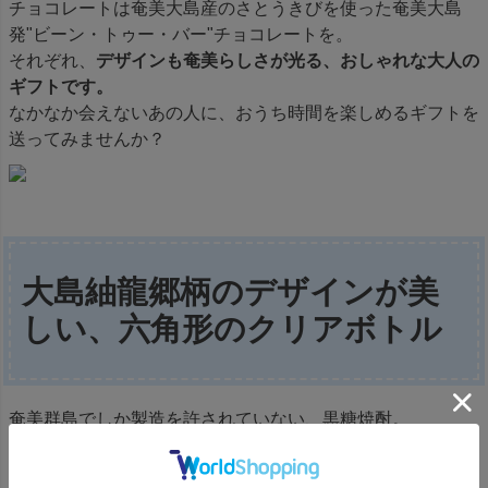
チョコレートは奄美大島産のさとうきびを使った奄美大島
発"ビーン・トゥー・バー"チョコレートを。
それぞれ、
デザインも奄美らしさが光る、おしゃれな大人の
ギフトです。
なかなか会えないあの人に、おうち時間を楽しめるギフトを
送ってみませんか？
大島紬龍郷柄のデザインが美
しい、六角形のクリアボトル
奄美群島でしか製造を許されていない、黒糖焼酎。
純黒砂糖と米麹を原料にして作られており、独特の甘い香り
が特徴ですが、糖分はゼロという、健康志向の方にもおすす