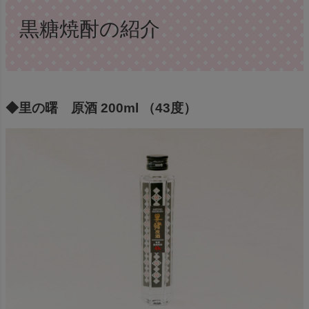
黒糖焼酎の紹介
◆里の曙 原酒 200ml （43度）