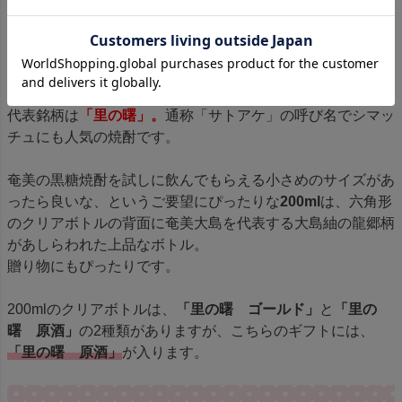
めしたい焼酎です。
奄美群島では、約30の蔵元が様々な黒糖焼酎を製造してい
ます。
町田酒造は龍郷町にある蔵元さん。
代表銘柄は
「里の曙」。
通称「サトアケ」の呼び名でシマッ
チュにも人気の焼酎です。
奄美の黒糖焼酎を試しに飲んでもらえる小さめのサイズがあ
ったら良いな、というご要望にぴったりな
200ml
は、六角形
のクリアボトルの背面に奄美大島を代表する大島紬の龍郷柄
があしらわれた上品なボトル。
贈り物にもぴったりです。
200mlのクリアボトルは、
「里の曙 ゴールド」
と
「里の
曙 原酒」
の2種類がありますが、こちらのギフトには、
「里の曙 原酒」
が入ります。