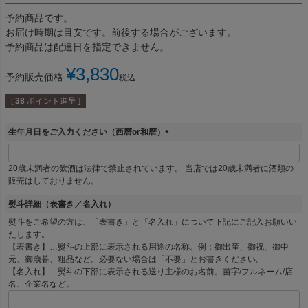
予約商品です。
お届け時期は目安です。前後する場合がございます。
予約商品は配達日を指定できません。
¥
3,830
予約販売価格
税込
[
38
ポイント進呈 ]
生年月日をご入力ください（西暦or和暦）
(
必
20歳未満者の飲酒は法律で禁止されています。 当店では20歳未満者に酒類の
須
販売はしておりません。
)
熨斗詳細（表書き／名入れ）
熨斗をご希望の方は、「表書き」と「名入れ」について下記にご記入お願いい
たします。
【表書き】…熨斗の上部に表示される用途の名称。例：御出産、御祝、御中
元、御歳暮、粗品など。必要ない場合は「不要」とお書きください。
【名入れ】…熨斗の下部に表示される送り主様のお名前。苗字/フルネーム/店
名、企業名など。