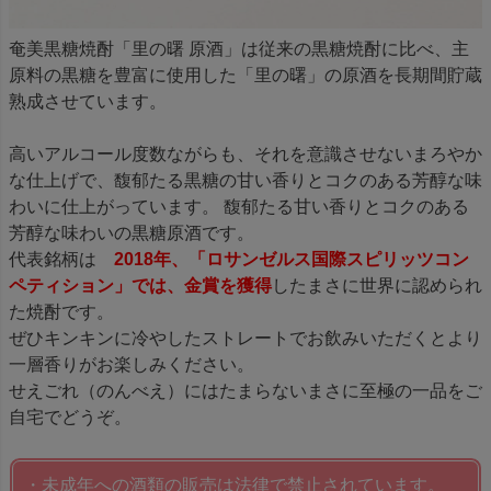
奄美黒糖焼酎「里の曙 原酒」は従来の黒糖焼酎に比べ、主
原料の黒糖を豊富に使用した「里の曙」の原酒を長期間貯蔵
熟成させています。
高いアルコール度数ながらも、それを意識させないまろやか
な仕上げで、馥郁たる黒糖の甘い香りとコクのある芳醇な味
わいに仕上がっています。 馥郁たる甘い香りとコクのある
芳醇な味わいの黒糖原酒です。
代表銘柄は
2018年、「ロサンゼルス国際スピリッツコン
ペティション」では、金賞を獲得
したまさに世界に認められ
た焼酎です。
ぜひキンキンに冷やしたストレートでお飲みいただくとより
一層香りがお楽しみください。
せえごれ（のんべえ）にはたまらないまさに至極の一品をご
自宅でどうぞ。
・未成年への酒類の販売は法律で禁止されています。