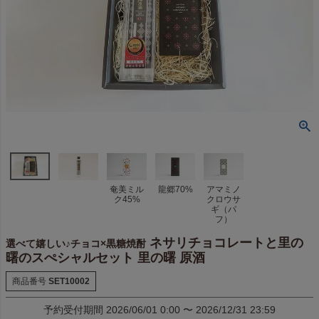
奄美ミル
龍郷70%
アマミノ
ク45%
クロウサ
ギ（パ
フ）
ネサリチョコレートと里の
選べて嬉しい♪チョコ×黒糖焼酎
曙のスぺシャルセット 里の曙 原酒
商品番号
SET10002
予約受付期間
2026/06/01 0:00
〜
2026/12/31 23:59