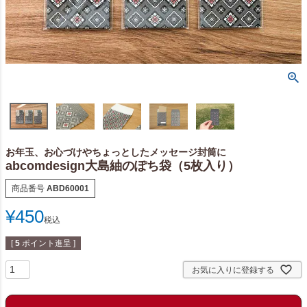
お年玉、お心づけやちょっとしたメッセージ封筒に
abcomdesign大島紬のぽち袋（5枚入り）
商品番号
ABD60001
¥
450
税込
[
5
ポイント進呈 ]
お気に入りに登録する