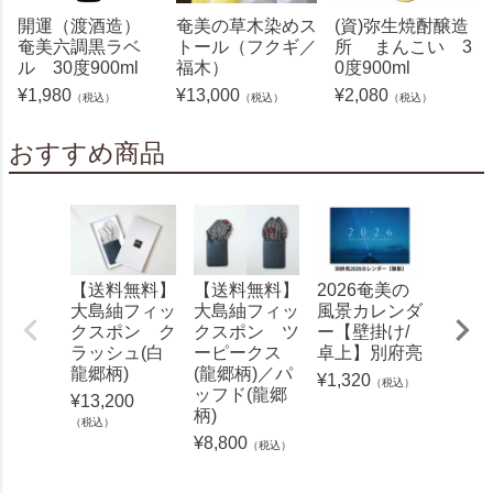
開運（渡酒造）
奄美の草木染めス
(資)弥生焼酎醸造
奄美六調黒ラベ
トール（フクギ／
所 まんこい 3
ル 30度900ml
福木）
0度900ml
¥
1,980
¥
13,000
¥
2,080
（税込）
（税込）
（税込）
おすすめ商品
センス
【送料無料】
【送料無料】
2026奄美の
＜紬P
大島紬フィッ
大島紬フィッ
風景カレンダ
高級綿
クスポン ク
クスポン ツ
ー【壁掛け/
ラッシュ(白
ーピークス
卓上】別府亮
¥
2,75
龍郷柄)
(龍郷柄)／パ
¥
1,320
（税込）
ッフド(龍郷
¥
13,200
柄)
（税込）
¥
8,800
（税込）