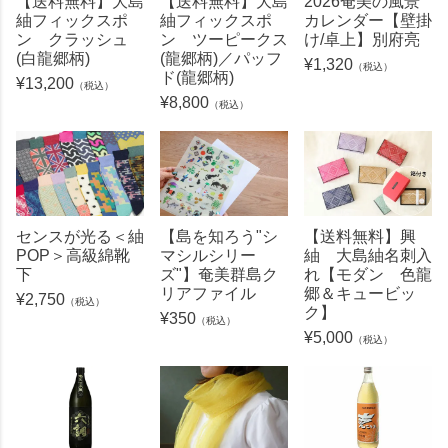
【送料無料】大島
【送料無料】大島
2026奄美の風景
紬フィックスポ
紬フィックスポ
カレンダー【壁掛
ン クラッシュ
ン ツーピークス
け/卓上】別府亮
(白龍郷柄)
(龍郷柄)／パッフ
¥
1,320
（税込）
ド(龍郷柄)
¥
13,200
（税込）
¥
8,800
（税込）
センスが光る＜紬
【島を知ろう"シ
【送料無料】興
POP＞高級綿靴
マシルシリー
紬 大島紬名刺入
下
ズ"】奄美群島ク
れ【モダン 色龍
リアファイル
郷＆キュービッ
¥
2,750
（税込）
ク】
¥
350
（税込）
¥
5,000
（税込）