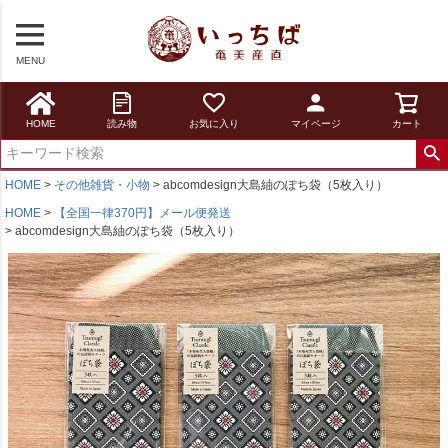
MENU
HOME
読み物
お気に入り
マイページ
カート
HOME
その他雑貨・小物
abcomdesign大島紬のぽち袋（5枚入り）
HOME
【全国一律370円】メール便発送
abcomdesign大島紬のぽち袋（5枚入り）