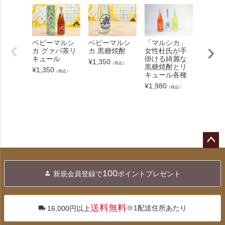
ベビーマルシ
ベビーマルシ
「マルシカ」
奄美群
カ グァバ茶リ
カ 黒糖焼酎
女性杜氏が手
フトビ
キュール
掛ける綺麗な
セット
¥
1,350
（税込）
黒糖焼酎とリ
別】
¥
1,350
（税込）
キュール各種
¥
3,802
¥
1,980
（税込）
ペー
ジト
100
新規会員登録で
ポイントプレゼント
ップ
へ
送料無料
※1配送住所あたり
16,000円以上