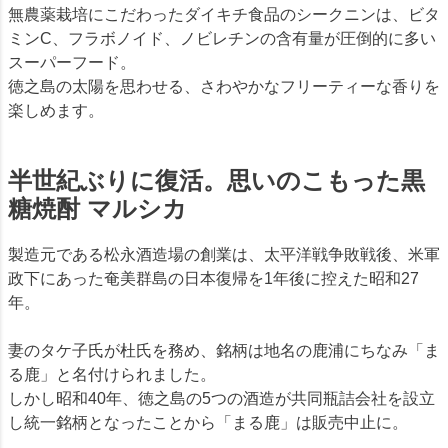
無農薬栽培にこだわったダイキチ食品のシークニンは、ビタ
ミンC、フラボノイド、ノビレチンの含有量が圧倒的に多い
スーパーフード。
徳之島の太陽を思わせる、さわやかなフリーティーな香りを
楽しめます。
半世紀ぶりに復活。思いのこもった黒
糖焼酎 マルシカ
製造元である松永酒造場の創業は、太平洋戦争敗戦後、米軍
政下にあった奄美群島の日本復帰を1年後に控えた昭和27
年。
妻のタケ子氏が杜氏を務め、銘柄は地名の鹿浦にちなみ「ま
る鹿」と名付けられました。
しかし昭和40年、徳之島の5つの酒造が共同瓶詰会社を設立
し統一銘柄となったことから「まる鹿」は販売中止に。