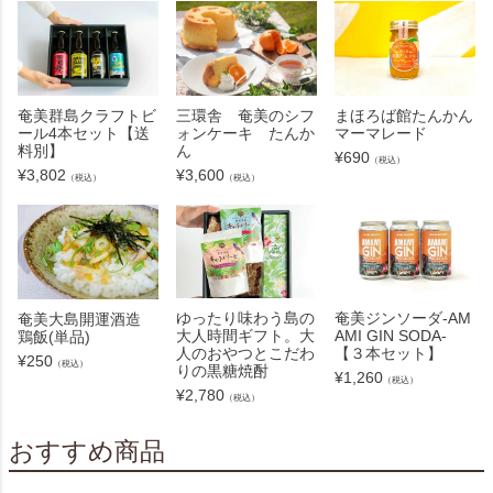
三環舎 奄美のシフ
奄美群島クラフトビ
まほろば館たんかん
ォンケーキ たんか
ール4本セット【送
マーマレード
ん
料別】
¥
690
（税込）
¥
3,600
¥
3,802
（税込）
（税込）
ゆったり味わう島の
奄美ジンソーダ-AM
奄美大島開運酒造
大人時間ギフト。大
AMI GIN SODA-
鶏飯(単品)
人のおやつとこだわ
【３本セット】
¥
250
（税込）
りの黒糖焼酎
¥
1,260
（税込）
¥
2,780
（税込）
おすすめ商品