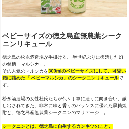
ベビーサイズの徳之島産無農薬シーク
ニンリキュール
徳之島の松永酒造場が手掛ける、 半世紀ぶりに復活した幻
の銘柄「マルシカ」。
その人気のマルシカを
300mlのベビーサイズにして、可愛い
箱に詰めた「 ベビーマルシカ」のシークニンリキュール
で
す。
松永酒造場の女性杜氏たちが代々丁寧に造りに向き合い、醸
し出されてきた、非常に味と香りのバランスに優れた黒糖焼
酎と、徳之島産無農薬シークニンのマリアージュ。
シークニンとは、徳之島に自生するカンキツのこと。