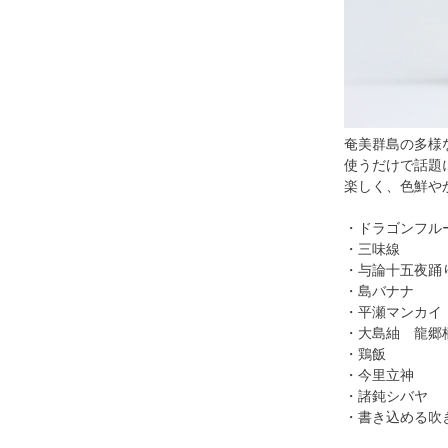
奄美群島の多様
使うだけで話題
楽しく、色鮮や
・ドラゴンフル
・三味線
・与論十五夜踊
・島バナナ
・平瀬マンカイ
・大島紬 龍郷
・鶏飯
・今里立神
・諸鈍シバヤ
・書き込める吹