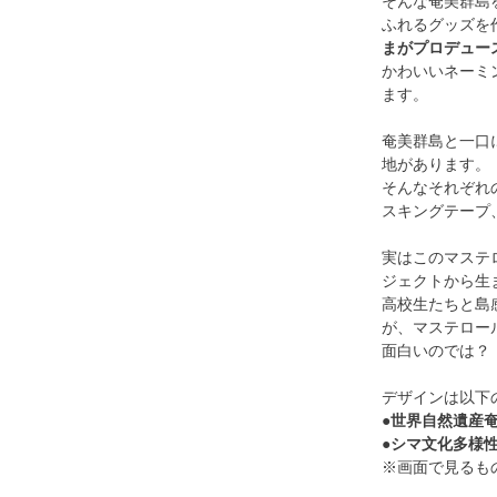
そんな奄美群島
ふれるグッズを
まがプロデュー
かわいいネーミ
ます。
奄美群島と一口
地があります。
そんなそれぞれ
スキングテープ
実はこのマステ
ジェクトから生
高校生たちと島
が、マステロー
面白いのでは？
デザインは以下
●世界自然遺産
●シマ文化多様
※画面で見るも