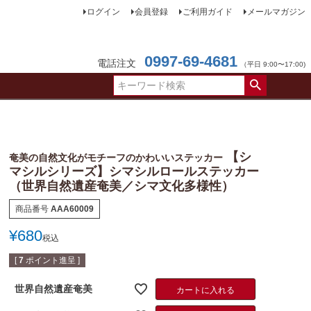
ログイン
会員登録
ご利用ガイド
メールマガジン
0997-69-4681
電話注文
（平日 9:00〜17:00)
【シ
奄美の自然文化がモチーフのかわいいステッカー
マシルシリーズ】シマシルロールステッカー
（世界自然遺産奄美／シマ文化多様性）
商品番号
AAA60009
¥
680
税込
[
7
ポイント進呈 ]
世界自然遺産奄美
カートに入れる