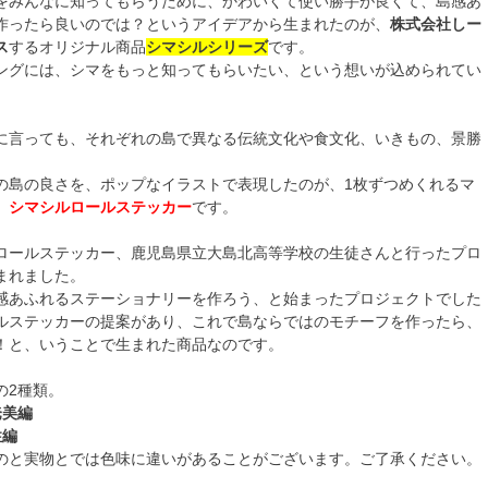
をみんなに知ってもらうために、かわいくて使い勝手が良くて、島感あ
作ったら良いのでは？というアイデアから生まれたのが、
株式会社しー
ス
するオリジナル商品
シマシルシリーズ
です。
ングには、シマをもっと知ってもらいたい、という想いが込められてい
に言っても、それぞれの島で異なる伝統文化や食文化、いきもの、景勝
の島の良さを、ポップなイラストで表現したのが、1枚ずつめくれるマ
、
シマシルロールステッカー
です。
ロールステッカー、鹿児島県立大島北高等学校の生徒さんと行ったプロ
まれました。
感あふれるステーショナリーを作ろう、と始まったプロジェクトでした
ルステッカーの提案があり、これで島ならではのモチーフを作ったら、
！と、いうことで生まれた商品なのです。
の2種類。
奄美編
性編
のと実物とでは色味に違いがあることがございます。ご了承ください。