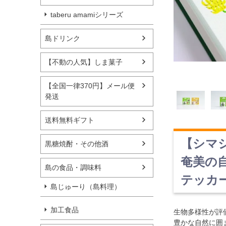
taberu amamiシリーズ
島ドリンク
【不動の人気】しま菓子
【全国一律370円】メール便
発送
送料無料ギフト
【シマ
黒糖焼酎・その他酒
奄美の
島の食品・調味料
テッカ
島じゅーり（島料理）
加工食品
生物多様性が評
豊かな自然に囲