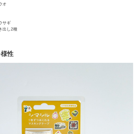
ウオ
ウサギ
き出し2種
多様性