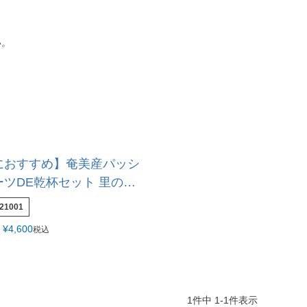
い。
におすすめ】奄美産パッシ
ツDE乾杯セット 里の曙
21001
¥
4,600
税込
1
件中
1
-
1
件表示