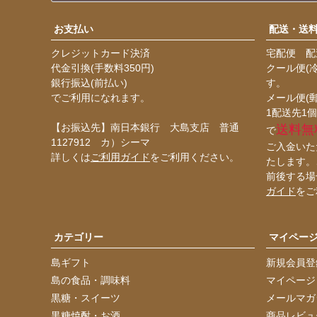
お支払い
配送・送
クレジットカード決済
宅配便 配送
代金引換(手数料350円)
クール便(
銀行振込(前払い)
す。
でご利用になれます。
メール便(
1配送先1個
【お振込先】南日本銀行 大島支店 普通
送料無
で
1127912 カ）シーマ
ご入金いた
詳しくは
ご利用ガイド
をご利用ください。
たします。
前後する場
ガイド
をご
カテゴリー
マイペー
島ギフト
新規会員登
島の食品・調味料
マイページ
黒糖・スイーツ
メールマガ
黒糖焼酎・お酒
商品レビュ