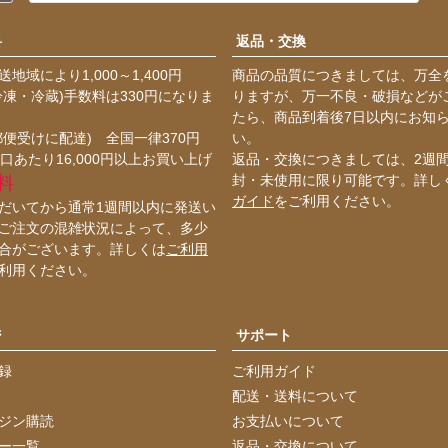
料
返品・交換
地域により1,000～1,400円
商品の品質につきましては、万全
冷凍・冷蔵)手数料は330円になりま
りますが、万一不良・破損などが
たら、商品到着後7日以内にお知
郵便受けに配達) 全国一律370円
い。
口あたり16,000円以上お買い上げ
返品・交換につきましては、2週
封・未使用に限り可能です。詳し
料
ガイド
をご利用ください。
だいてから通常1週間以内に発送い
ご注文の混雑状況によって、多少
合がございます。詳しくは
ご利用
利用ください。
ジ
サポート
録
ご利用ガイド
配送・送料について
ジン購読
お支払いについて
ー一覧
返品・交換について