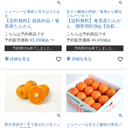
ジューシーな果肉と甘さはそのま
甘さと酸味が絶妙！奄美から贈る
ま
フルーツギフト
【送料無料】規格外品！奄
【送料無料】奄美産たんか
美産たんかん
ん 贈答用約3kg【化粧箱
入】≪2026年2－3月発送≫
こちらは予約商品です
こちらは予約商品です
予約販売価格
¥
3,200
〜
予約販売価格
¥
6,000
税込
税込
予約受付を終了しました。
予約受付を終了しました。
詳細を見る
詳細を見る
順次発送中！手で皮がむけるジュ
ジューシーな甘さと酸味の黄金バ