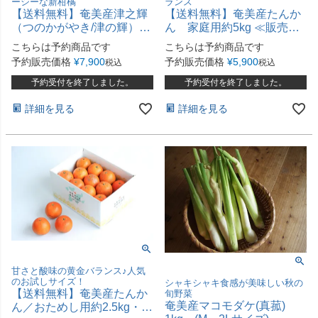
ーシーな新柑橘
ランス
【送料無料】奄美産津之輝
【送料無料】奄美産たんか
（つのかがやき/津の輝）家
ん 家庭用約5kg ≪販売期
庭用約5kg
間延長≫
こちらは予約商品です
こちらは予約商品です
予約販売価格
¥
7,900
予約販売価格
¥
5,900
税込
税込
予約受付を終了しました。
予約受付を終了しました。
詳細を見る
詳細を見る
甘さと酸味の黄金バランス♪人気
のお試しサイズ！
シャキシャキ食感が美味しい秋の
【送料無料】奄美産たんか
旬野菜
奄美産マコモダケ(真菰)
ん／おためし用約2.5kg・