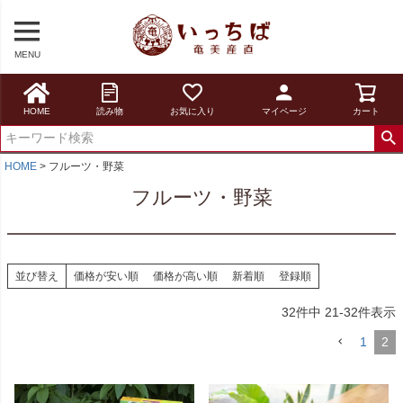
MENU
HOME
読み物
お気に入り
マイページ
カート
HOME
フルーツ・野菜
フルーツ・野菜
並び替え
価格が安い順
価格が高い順
新着順
登録順
32
件中
21
-
32
件表示
1
2