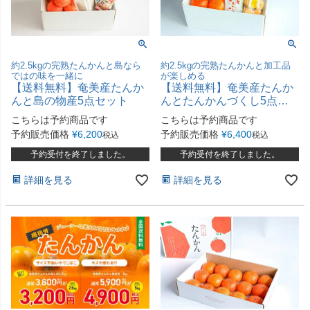
約2.5kgの完熟たんかんと島なら
約2.5kgの完熟たんかんと加工品
ではの味を一緒に
が楽しめる
【送料無料】奄美産たんか
【送料無料】奄美産たんか
んと島の物産5点セット
んとたんかんづくし5点セ
ット
こちらは予約商品です
こちらは予約商品です
予約販売価格
¥
6,200
予約販売価格
¥
6,400
税込
税込
予約受付を終了しました。
予約受付を終了しました。
詳細を見る
詳細を見る