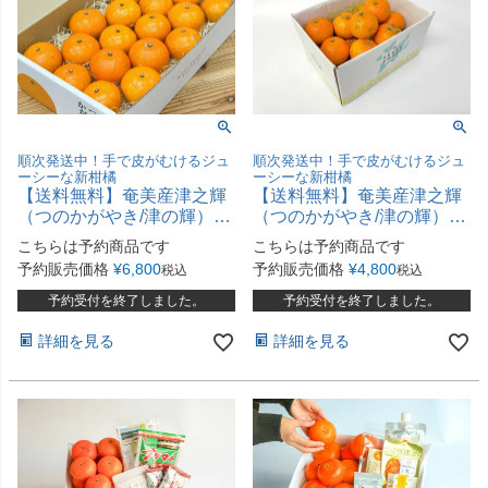
順次発送中！手で皮がむけるジュ
順次発送中！手で皮がむけるジュ
ーシーな新柑橘
ーシーな新柑橘
【送料無料】奄美産津之輝
【送料無料】奄美産津之輝
（つのかがやき/津の輝）贈
（つのかがやき/津の輝）お
答用約2.5kg
試し用2.5kg
こちらは予約商品です
こちらは予約商品です
予約販売価格
¥
6,800
予約販売価格
¥
4,800
税込
税込
予約受付を終了しました。
予約受付を終了しました。
詳細を見る
詳細を見る