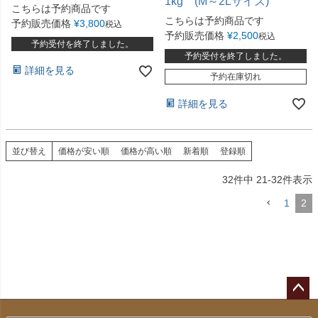
1kg (M～2Lサイズ)
MS玉 ≪2026年2－3月発
こちらは予約商品です
送≫
こちらは予約商品です
予約販売価格
¥
3,800
税込
予約販売価格
¥
2,500
税込
予約受付を終了しました。
予約受付を終了しました。
詳細を見る
予約在庫切れ
詳細を見る
並び替え
価格が安い順
価格が高い順
新着順
登録順
32
件中
21
-
32
件表示
1
2
ペー