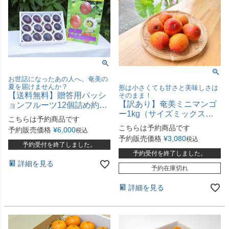
お世話になったあの人へ。奄美の
夏を届けませんか？
形は小さくても甘さと美味しさは
【送料無料】贈答用パッシ
そのまま！
【訳あり】奄美ミニマンゴ
ョンフルーツ12個詰め約
ー1kg（サイズミックス）
1kg【化粧箱入・熨斗可】
こちらは予約商品です
※送料別
こちらは予約商品です
予約販売価格
¥
6,000
税込
予約販売価格
¥
3,080
税込
予約受付を終了しました。
予約受付を終了しました。
詳細を見る
予約在庫切れ
詳細を見る