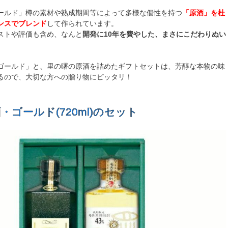
ールド」樽の素材や熟成期間等によって多様な個性を持つ
「原酒」を杜
ンスでブレンド
して作られています。
ストや評価も含め、なんと
開発に10年を費やした、まさにこだわりぬい
ゴールド」と、里の曙の原酒を詰めたギフトセットは、芳醇な本物の味
るので、大切な方への贈り物にピッタリ！
・ゴールド(720ml)のセット