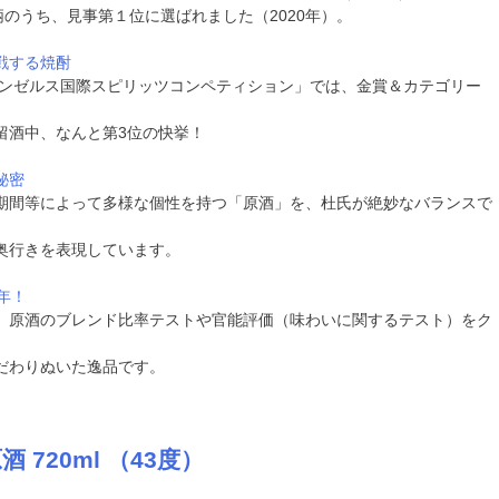
柄のうち、見事第１位に選ばれました（2020年）。
戦する焼酎
ロサンゼルス国際スピリッツコンペティション」では、金賞＆カテゴリー
留酒中、なんと第3位の快挙！
秘密
期間等によって多様な個性を持つ「原酒」を、杜氏が絶妙なバランスで
奥行きを表現しています。
年！
、原酒のブレンド比率テストや官能評価（味わいに関するテスト）をク
だわりぬいた逸品です。
 720ml （43度）