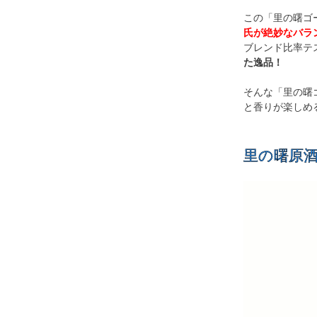
この「里の曙ゴ
氏が絶妙なバラ
ブレンド比率テ
た逸品！
そんな「里の曙
と香りが楽しめ
里の曙原酒