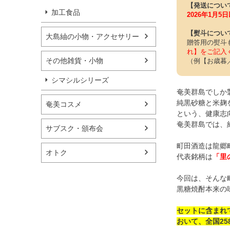
【発送につい
加工食品
2026年1月
【熨斗につい
大島紬の小物・アクセサリー
贈答用の熨斗
れ】をご記入
その他雑貨・小物
（例【お歳暮
シマシルシリーズ
奄美群島でしか
純黒砂糖と米麹
奄美コスメ
という、健康志
奄美群島では、
サブスク・頒布会
町田酒造は龍郷
オトク
代表銘柄は
「里
今回は、そんな
黒糖焼酎本来の
セットに含まれ
おいて、全国2