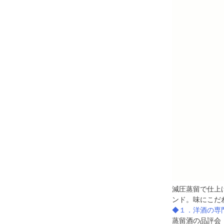
減圧蒸留で仕上
ンド。味にこだ
◆１．洋酒の専
蒸留酒の品評会