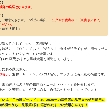
て】
5日以降の発送となります。
て】
もご用意できます。ご希望の場合、
ご注文時に備考欄に【表書き／名入
ください。
／奄美 太郎】）
製造を許されていない、黒糖焼酎。
を原料にして作られており、独特の甘い香りが特徴ですが、糖分はゼロ
向の方にもおすすめしたい焼酎です。
約30の蔵元が様々な黒糖焼酎を製造しています。
町にある蔵元さん。
の曙」。
通称「サトアケ」の呼び名でシマッチュにも人気の焼酎です。
町田酒造さんの「里の曙原酒・ゴールドセット」を紹介します。
味わいと芳醇な香りが楽しめる、通好みのセットになっています。
ている「里の曙ゴールド」は、2020年の蒸留酒の品評会の焼酎部門に
58銘柄のうち、見事第1位に選ばれたすごい焼酎なんです！