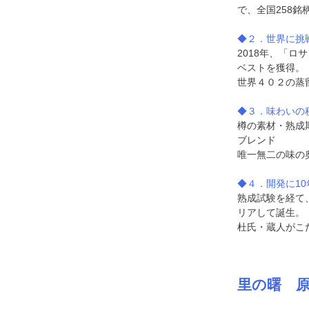
で、全国258銘
◆２．世界に挑
2018年、「
ベストを獲得。
世界４０２の蒸
◆３．味わいの
樽の素材・熟成
ブレンド
唯一無二の味の
◆４．開発に10
熟成試験を経て
リアして誕生。
杜氏・蔵人がこ
里の曙 原酒