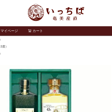
マイページ
カート
検索
）
43度）
）