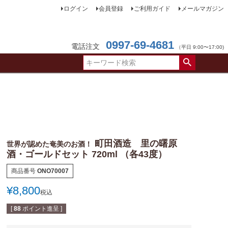
ログイン
会員登録
ご利用ガイド
メールマガジン
0997-69-4681
電話注文
（平日 9:00〜17:00)
町田酒造 里の曙原
世界が認めた奄美のお酒！
酒・ゴールドセット 720ml （各43度）
商品番号
ONO70007
¥
8,800
税込
[
88
ポイント進呈 ]