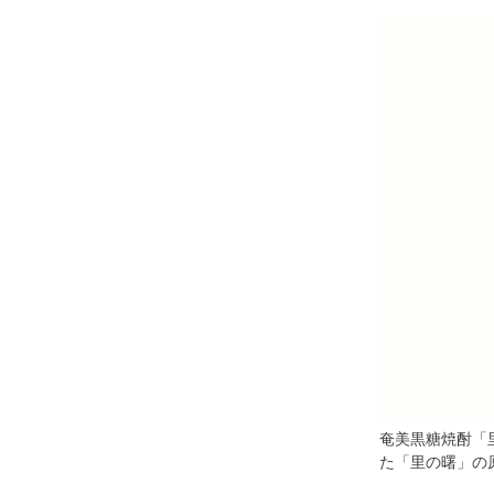
奄美黒糖焼酎「
た「里の曙」の