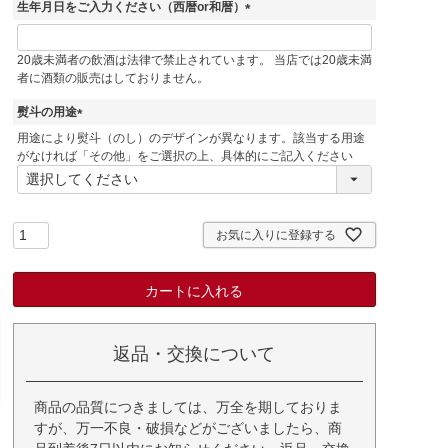
生年月日をご入力ください（西暦or和暦）
(
必
20歳未満者の飲酒は法律で禁止されています。 当店では20歳未満
須
者に酒類の販売はしておりません。
)
熨斗の用途
(
用途により熨斗（のし）のデザインが異なります。該当する用途
必
がなければ「その他」をご選択の上、具体的にご記入ください
須
)
お気に入りに登録する
カートに入れる
返品・交換について
商品の品質につきましては、万全を期しておりま
すが、万一不良・破損などがございましたら、商