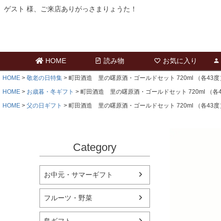
ゲスト 様、ご来店ありがっさまりょうた！
HOME
読み物
お気に入り
HOME
敬老の日特集
町田酒造 里の曙原酒・ゴールドセット 720ml （各43度
HOME
お歳暮・冬ギフト
町田酒造 里の曙原酒・ゴールドセット 720ml （各
HOME
父の日ギフト
町田酒造 里の曙原酒・ゴールドセット 720ml （各43度
Category
お中元・サマーギフト
フルーツ・野菜