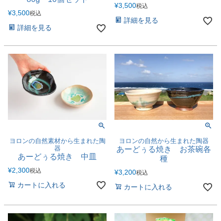
¥
3,500
税込
¥
3,500
税込
詳細を見る
詳細を見る
ヨロンの自然素材から生まれた陶
ヨロンの自然から生まれた陶器
器
あーどぅる焼き お茶碗各
あーどぅる焼き 中皿
種
¥
2,300
税込
¥
3,200
税込
カートに入れる
カートに入れる