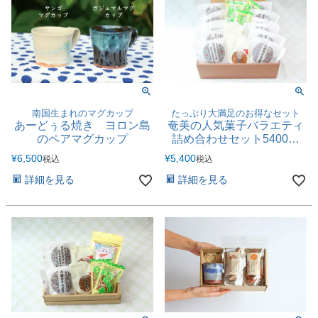
南国生まれのマグカップ
たっぷり大満足のお得なセット
あーどぅる焼き ヨロン島
奄美の人気菓子バラエティ
のペアマグカップ
詰め合わせセット5400円
【送料別】
¥
6,500
¥
5,400
税込
税込
詳細を見る
詳細を見る