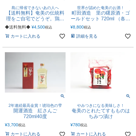
島に帰省できないあの人へ
世界が認めた奄美のお酒！
【送料無料】奄美の伝統料
町田酒造 里の曙原酒・ゴ
理をご自宅でどうぞ。鶏飯
ールドセット 720ml （各43
＆豚骨ファミリーセット
度）
◆送料無料◆
¥
4,500
¥
8,800
税込
税込
カートに入れる
詳細を見る
2年連続最高金賞！琥珀色の雫
やみつきになる美味しさ！
開運酒造 紅さんご
奄美のとれたてすもものは
720ml40度
ちみつ漬け
¥
3,700
¥
780
税込
税込
カートに入れる
カートに入れる