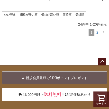
並び替え
価格が安い順
価格が高い順
新着順
登録順
24
件中
1
-
20
件表示
1
2
ペー
ジト
100
新規会員登録で
ポイントプレゼント
ップ
へ
送料無料
※1配送住所あたり
16,000円以上
カートへ