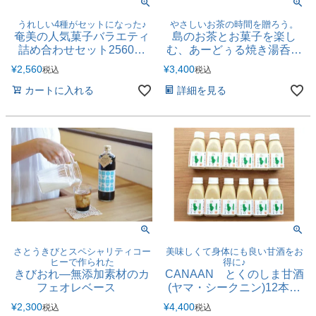
うれしい4種がセットになった♪
やさしいお茶の時間を贈ろう。
奄美の人気菓子バラエティ
島のお茶とお菓子を楽し
詰め合わせセット2560円
む、あーどぅる焼き湯呑み
【送料別】
セット
¥
2,560
¥
3,400
税込
税込
カートに入れる
詳細を見る
さとうきびとスペシャリティコー
美味しくて身体にも良い甘酒をお
ヒーで作られた
得に♪
きびおれ―無添加素材のカ
CANAAN とくのしま甘酒
フェオレベース
(ヤマ・シークニン)12本ま
とめ売り
¥
2,300
¥
4,400
税込
税込