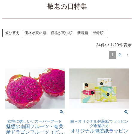
敬老の日特集
並び替え
価格が安い順
価格が高い順
新着順
登録順
24
件中
1
-
20
件表示
1
2
女性に嬉しい♡スーパーフード
箱＋オリジナル包装紙でラッピン
グ希望の方
魅惑の南国フルーツ・奄美
オリジナル包装紙ラッピン
産ドラゴンフルーツ（ピタ