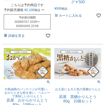
グ￥500
ヤ）約1kg/2kg
こちらは予約商品です
¥
500
税込
予約販売価格
¥
2,100
〜
税込
カートに入れる
予約受付期間
2026/07/17 10:00
〜
2026/10/31 23:59
詳細を見る
大島紬柄のパッケージが可愛い。
お土産にも大人気の黒糖かりんと
おからときな粉を使い、ヘルシー
う
で美味しいかりんとう
凪屋 黒糖かりんとう
凪屋 おからかりんとう
80g 10個セット
80g 10個セット