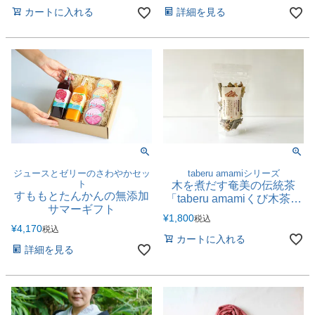
カートに入れる
詳細を見る
ジュースとゼリーのさわやかセッ
taberu amamiシリーズ
ト
木を煮だす奄美の伝統茶
すももとたんかんの無添加
「taberu amamiくび木茶」
サマーギフト
【3パックセット】
¥
1,800
税込
¥
4,170
税込
カートに入れる
詳細を見る