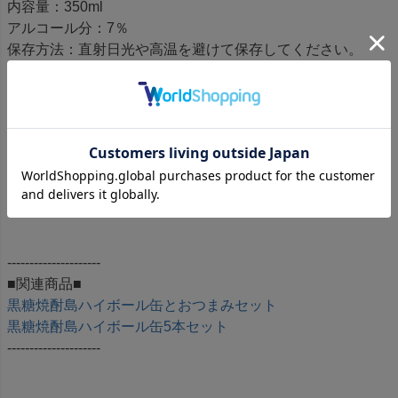
内容量：350ml
アルコール分：7％
保存方法：直射日光や高温を避けて保存してください。
販売者：奄美大島開運酒造
備考(注意事項)：
※20歳未満の飲酒は法律で禁止されています。20歳未満の
方のお申し込みはご遠慮ください。
※妊娠中や授乳中の飲酒はお控えください。
---------------------
■関連商品■
黒糖焼酎島ハイボール缶とおつまみセット
黒糖焼酎島ハイボール缶5本セット
---------------------