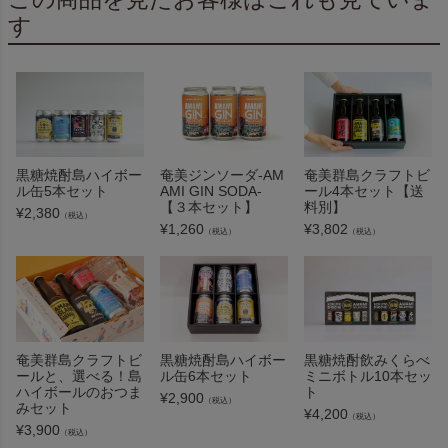
す
黒糖焼酎島ハイボー
奄美ジンソーダ-AM
奄美群島クラフトビ
ル缶5本セット
AMI GIN SODA-
ール4本セット【送
【３本セット】
料別】
¥
2,380
（税込）
¥
1,260
¥
3,802
（税込）
（税込）
奄美群島クラフトビ
黒糖焼酎島ハイボー
黒糖焼酎飲みくらべ
ールと、選べる！島
ル缶6本セット
ミニボトル10本セッ
ハイボールのおつま
ト
¥
2,900
（税込）
みセット
¥
4,200
（税込）
¥
3,900
（税込）