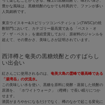
って楽しむことができる、極上の黒糖焼酎で、味わい深さ、
豊かな風味は、黒糖焼酎のなかでも特異的で、ファンが多い
人気銘柄です。
東京ウイスキー&スピリッツコンペティショ ン(TWSC)の焼
酎部門において、カテゴリー最高賞である 「ベスト・オ
ブ・ザ・ベスト」を連続受賞しており、原材料のジャンルを
超えて、その豊かさ、美味しさが証明されています。
西洋樽と奄美の黒糖焼酎とのすばらし
い出会い
紅さんごに使用されるのは、
奄美大島の霊峰で最高峰である
「湯湾岳」の伏流水。
この美味しい水を使い、黒糖を原料に発酵・蒸留した焼酎の
原酒を、 「ホワイトウォーク」（樫樽）で長い眠りにつか
せます。
酒質がまろやかになるだけでなく、樽のなかで起こる変化に