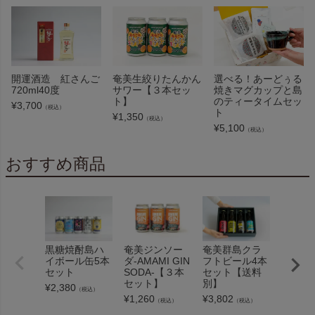
開運酒造 紅さんご
奄美生絞りたんかん
選べる！あーどぅる
720ml40度
サワー【３本セッ
焼きマグカップと島
ト】
のティータイムセッ
¥
3,700
（税込）
ト
¥
1,350
（税込）
¥
5,100
（税込）
おすすめ商品
黒糖焼酎島ハ
奄美ジンソー
奄美群島クラ
奄美群
イボール缶5本
ダ-AMAMI GIN
フトビール4本
フトビ
セット
SODA-【３本
セット【送料
と、選
セット】
別】
島ハイ
¥
2,380
（税込）
のおつ
¥
1,260
¥
3,802
（税込）
（税込）
ット