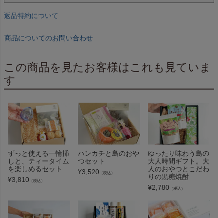
返品特約について
商品についてのお問い合わせ
この商品を見たお客様はこれも見ていま
す
ずっと使える一輪挿
ハンカチと島のおや
ゆったり味わう島の
しと、ティータイム
つセット
大人時間ギフト。大
を楽しめるセット
人のおやつとこだわ
¥
3,520
（税込）
りの黒糖焼酎
¥
3,810
（税込）
¥
2,780
（税込）