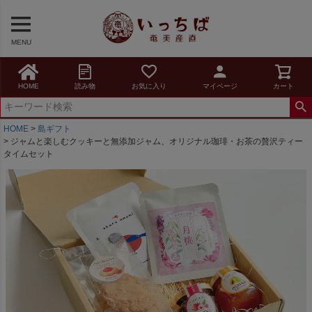
MENU
HOME
読み物
お気に入り
マイページ
カート
HOME
島ギフト
ジャムと楽しむクッキーと無添加ジャム、オリジナル珈琲・お茶の贅沢ティー
タイムセット