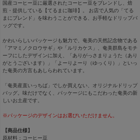
国産コーヒー豆に厳選されたコーヒー豆をブレンドし、焙
煎・提供している【てるまに珈琲】。 お店で人気の「てる
まにブレンド」を味わうことができる、お手軽なドリップバ
ッグです。
かわいらしいパッケージも魅力で、奄美の天然記念物である
「アマミノクロウサギ」や「ルリカケス」、奄美群島をモチ
ーフにしたデザインに加え、「ありがっさまりょうた（あり
がとうございます）」「よーりよーり（ゆっくり）」といっ
た奄美の方言もあしらわれています。
「奄美産直いっちば」でしか買えない、オリジナルドリップ
バッグ。味だけでなく、パッケージにもこだわった奄美の新
しいお土産です。
※パッケージのデザインはお選びいただけません。
【商品仕様】
原材料：コーヒー豆