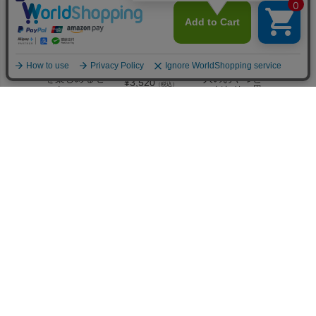
ずっと使える
ハンカチと島
ゆったり味わ
島のお
一輪挿しと、
のおやつセッ
う島の大人時
菓子を
ティータイム
ト
間ギフト。大
む、あ
を楽しめるセ
人のおやつと
る焼き
¥
3,520
（税込）
ット
こだわりの黒
セット
糖焼酎
¥
3,810
¥
3,400
（税込）
¥
2,780
（税込）
ペー
ジト
100
新規会員登録で
ポイントプレゼント
ップ
へ
送料無料
※1配送住所あたり
16,000円以上