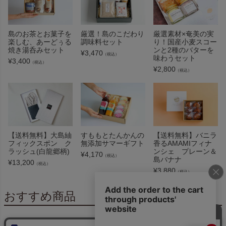
島のお茶とお菓子を
厳選！島のこだわり
厳選素材×奄美の実
楽しむ、あーどぅる
調味料セット
り！国産小麦スコー
焼き湯呑みセット
ンと2種のバターを
¥
3,470
（税込）
味わうセット
¥
3,400
（税込）
¥
2,800
（税込）
【送料無料】大島紬
すももとたんかんの
【送料無料】バニラ
フィックスポン ク
無添加サマーギフト
香るAMAMIフィナ
ラッシュ(白龍郷柄)
ンシェ プレーン＆
¥
4,170
（税込）
島バナナ
¥
13,200
（税込）
¥
3,880
（税込）
おすすめ商品