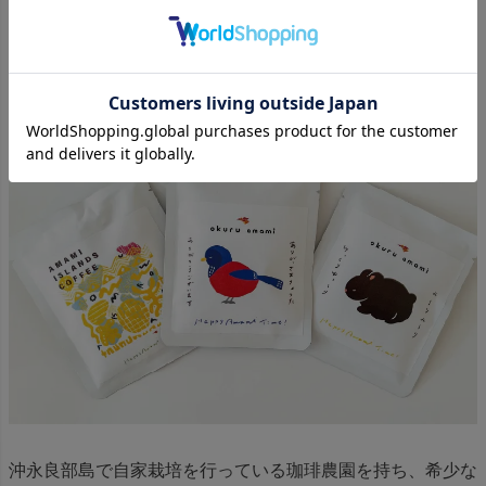
奄美群島産コーヒーブレンド「オリジ
ナル珈琲」
沖永良部島で自家栽培を行っている珈琲農園を持ち、希少な