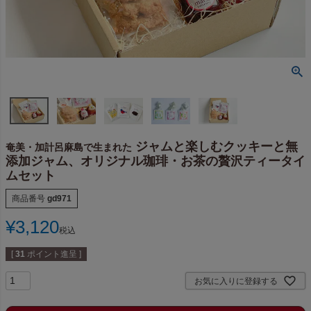
ジャムと楽しむクッキーと無
奄美・加計呂麻島で生まれた
添加ジャム、オリジナル珈琲・お茶の贅沢ティータイ
ムセット
商品番号
gd971
¥
3,120
税込
[
31
ポイント進呈 ]
お気に入りに登録する