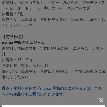
原材料：小麦粉（国産）、バター、島ざらめ、アーモンドス
ライス、オートミール、卵、塩、ベーキングパウダー
内容量：3枚
保存方法：高温多湿、直射日光を避け、開栓後はお早めにお
召し上がりください。
【商品仕様】
marsa 季節のミニジャム
原材料：季節のフルーツ(加計呂麻島産)、島ざらめ、レモン
汁
内容量：48～50g
賞味期限：製造から10か月
保存方法：高温多湿、直射日光を避け、開栓後は冷蔵庫に保
管してください。
農薬・肥料不使用の「marsa 季節のミニジャム」は、こち
らから単品でもご購入いただけます。