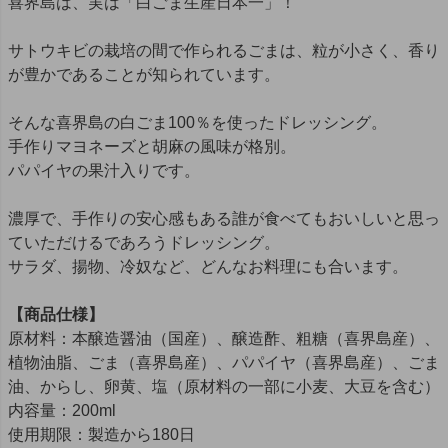
喜界島は、実は「白ごま生産日本一」！
サトウキビの栽培の間で作られるごまは、粒が小さく、香り
が豊かであることが知られています。
そんな喜界島の白ごま100％を使ったドレッシング。
手作りマヨネーズと胡麻の風味が格別。
パパイヤの果汁入りです。
濃厚で、手作りの安心感もある誰が食べてもおいしいと思っ
ていただけるであろうドレッシング。
サラダ、揚物、冷奴など、どんなお料理にも合います。
【商品仕様】
原材料：本醸造醤油（国産）、醸造酢、粗糖（喜界島産）、
植物油脂、ごま（喜界島産）、パパイヤ（喜界島産）、ごま
油、からし、卵黄、塩（原材料の一部に小麦、大豆を含む）
内容量：200ml
使用期限：製造から180日