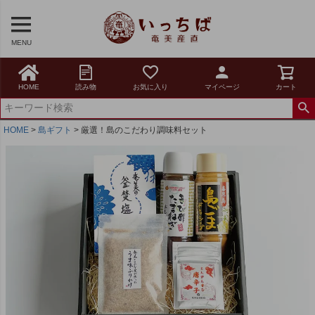
MENU
HOME
読み物
お気に入り
マイページ
カート
HOME
島ギフト
厳選！島のこだわり調味料セット