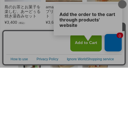
島のお茶とお菓子を
amaja herbの島ハー
ハンカチと島のおや
楽しむ、あーどぅる
ブリフレッシュセッ
つセット
焼き湯呑みセット
ト
¥
3,520
（税込）
¥
3,400
¥
3,600
（税込）
（税込）
おすすめ商品
ゆったり味わ
ジャムと楽し
ずっと使える
おさか
う島の大人時
むクッキーと
一輪挿しと、
ッケ＆
間ギフト。大
無添加ジャ
ティータイム
カツ＆
人のおやつと
ム、オリジナ
を楽しめるセ
天ぷら
こだわりの黒
ル珈琲・お茶
ット
産シー
糖焼酎
の贅沢ティー
惣菜3
¥
3,810
（税込）
タイムセット
ット
¥
2,780
（税込）
¥
3,120
¥
3,900
（税込）