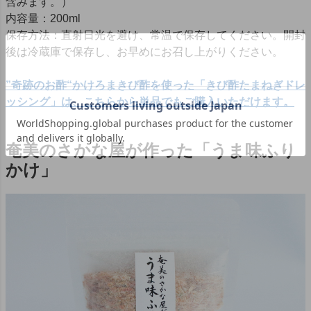
含みます。）
内容量：200ml
保存方法：直射日光を避け、常温で保存してください。開封
後は冷蔵庫で保存し、お早めにお召し上がりください。
”奇跡のお酢“かけろまきび酢を使った「きび酢たまねぎドレ
ッシング」は、こちらから単品でもご購入いただけます。
奄美のさかな屋が作った「うま味ふり
かけ」