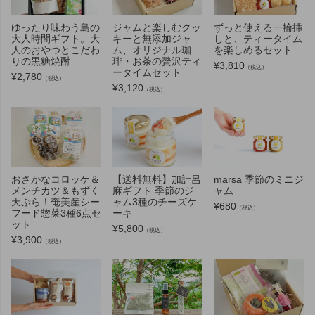
ゆったり味わう島の
ジャムと楽しむクッ
ずっと使える一輪挿
大人時間ギフト。大
キーと無添加ジャ
しと、ティータイム
人のおやつとこだわ
ム、オリジナル珈
を楽しめるセット
りの黒糖焼酎
琲・お茶の贅沢ティ
¥
3,810
（税込）
ータイムセット
¥
2,780
（税込）
¥
3,120
（税込）
おさかなコロッケ＆
【送料無料】加計呂
marsa 季節のミニジ
メンチカツ＆もずく
麻ギフト 季節のジ
ャム
天ぷら！奄美産シー
ャム3種のチーズケ
¥
680
（税込）
フード惣菜3種6点セ
ーキ
ット
¥
5,800
（税込）
¥
3,900
（税込）