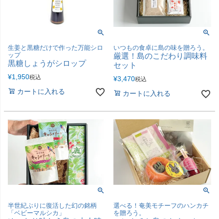
生姜と黒糖だけで作った万能シロ
いつもの食卓に島の味を贈ろう。
ップ
厳選！島のこだわり調味料
黒糖しょうがシロップ
セット
¥
1,950
税込
¥
3,470
税込
カートに入れる
カートに入れる
半世紀ぶりに復活した幻の銘柄
選べる！奄美モチーフのハンカチ
「ベビーマルシカ」
を贈ろう。