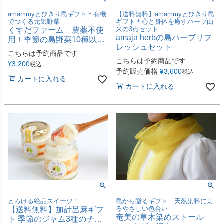
amammyとびきり島ギフト＊有機
【送料無料】amammyとびきり島
でつくる元気野菜
ギフト＊心と身体を癒すハーブ由
来の3点セット
くすだファーム 農薬不使
amaja herbの島ハーブリフ
用！季節の島野菜10種以上
レッシュセット
詰め合わせセット
こちらは予約商品です
こちらは予約商品です
¥
3,200
税込
予約販売価格
¥
3,600
税込
カートに入れる
カートに入れる
とろける絶品スイーツ！
島から贈るギフト｜天然染料によ
るやさしい色合い
【送料無料】加計呂麻ギフ
奄美の草木染めストール
ト 季節のジャム3種のチー