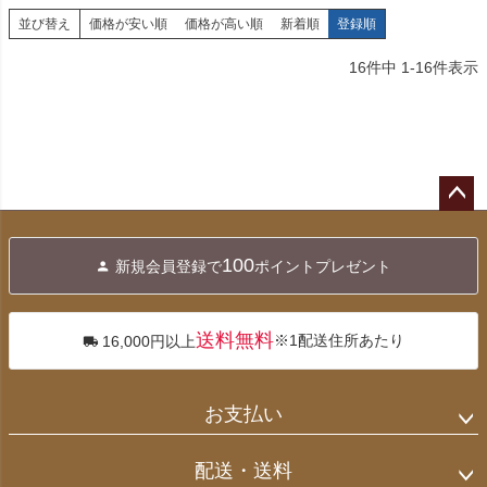
並び替え
価格が安い順
価格が高い順
新着順
登録順
16
件中
1
-
16
件表示
ペー
ジト
100
新規会員登録で
ポイントプレゼント
ップ
へ
送料無料
※1配送住所あたり
16,000円以上
お支払い
配送・送料