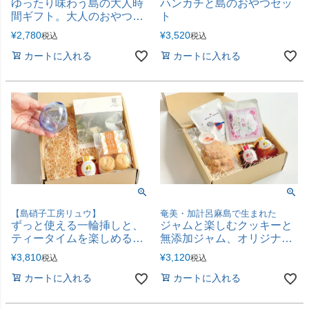
ゆったり味わう島の大人時
ハンカチと島のおやつセッ
間ギフト。大人のおやつと
ト
こだわりの黒糖焼酎
¥
2,780
¥
3,520
税込
税込
カートに入れる
カートに入れる
【島硝子工房リュウ】
奄美・加計呂麻島で生まれた
ずっと使える一輪挿しと、
ジャムと楽しむクッキーと
ティータイムを楽しめるセ
無添加ジャム、オリジナル
ット
珈琲・お茶の贅沢ティータ
¥
3,810
¥
3,120
税込
税込
イムセット
カートに入れる
カートに入れる