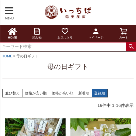
MENU
HOME
読み物
お気に入り
マイページ
カート
HOME
母の日ギフト
母の日ギフト
並び替え
価格が安い順
価格が高い順
新着順
登録順
16
件中
1
-
16
件表示