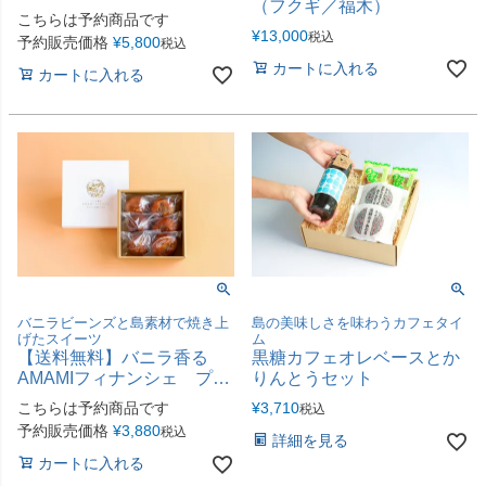
（フクギ／福木）
ズケーキ
こちらは予約商品です
¥
13,000
税込
予約販売価格
¥
5,800
税込
カートに入れる
カートに入れる
バニラビーンズと島素材で焼き上
島の美味しさを味わうカフェタイ
げたスイーツ
ム
【送料無料】バニラ香る
黒糖カフェオレベースとか
AMAMIフィナンシェ プレ
りんとうセット
ーン＆島バナナ
こちらは予約商品です
¥
3,710
税込
予約販売価格
¥
3,880
税込
詳細を見る
カートに入れる