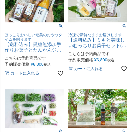
ほっこりおいしい奄美のおやつタ
冷凍で新鮮なままお届けします
イムを贈ります
【送料込み】ミキと美味し
【送料込み】黒糖無添加手
いむっちりお菓子セット(味
作りお菓子とたんかんジュ
の郷かさりC）
こちらは予約商品です
ースセット(味の郷かさり
こちらは予約商品です
予約販売価格
¥
6,800
税込
B）
予約販売価格
¥
6,800
税込
カートに入れる
カートに入れる