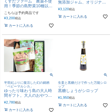
くすだファーム 農薬不使
無添加ジャム、オリジナル
用！季節の島野菜10種以上
珈琲・お茶の贅沢ティータ
¥
3,120
税込
詰め合わせセット
イムセット
こちらは予約商品です
カートに入れる
¥
3,200
税込
カートに入れる
半世紀ぶりに復活した幻の銘柄
生姜と黒糖だけで作った万能シロ
「ベビーマルシカ」
ップ
ゆったり味わう島の大人時
黒糖しょうがシロップ
間ギフト。大人のおやつと
¥
1,950
税込
こだわりの黒糖焼酎
¥
2,780
税込
カートに入れる
カートに入れる