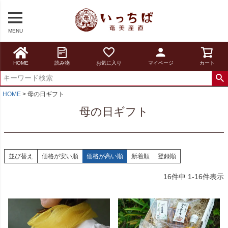
MENU
HOME
読み物
お気に入り
マイページ
カート
HOME
母の日ギフト
母の日ギフト
並び替え
価格が安い順
価格が高い順
新着順
登録順
16
件中
1
-
16
件表示