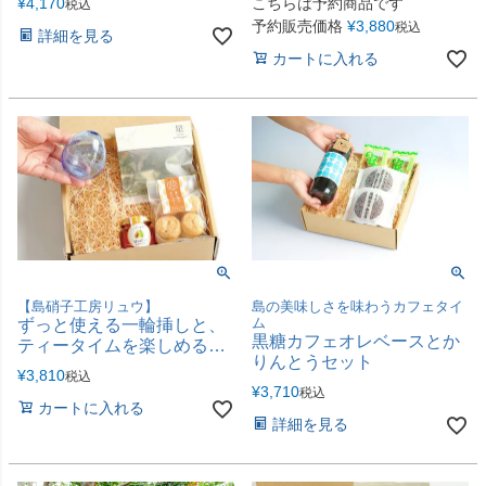
¥
4,170
こちらは予約商品です
税込
予約販売価格
¥
3,880
税込
詳細を見る
カートに入れる
【島硝子工房リュウ】
島の美味しさを味わうカフェタイ
ム
ずっと使える一輪挿しと、
黒糖カフェオレベースとか
ティータイムを楽しめるセ
りんとうセット
ット
¥
3,810
税込
¥
3,710
税込
カートに入れる
詳細を見る