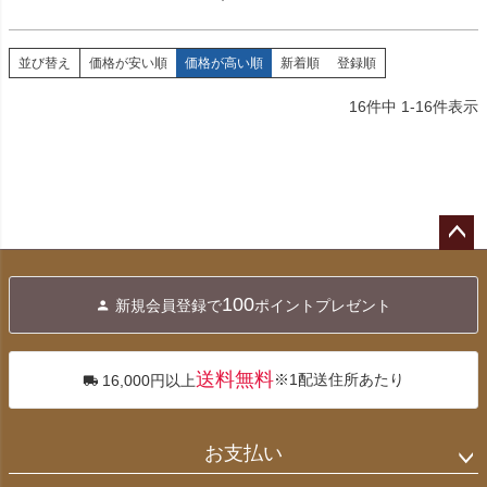
並び替え
価格が安い順
価格が高い順
新着順
登録順
16
件中
1
-
16
件表示
ペー
ジト
100
新規会員登録で
ポイントプレゼント
ップ
へ
送料無料
※1配送住所あたり
16,000円以上
お支払い