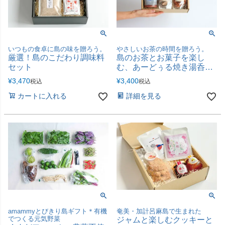
いつもの食卓に島の味を贈ろう。
やさしいお茶の時間を贈ろう。
厳選！島のこだわり調味料
島のお茶とお菓子を楽し
セット
む、あーどぅる焼き湯呑み
セット
¥
3,470
¥
3,400
税込
税込
カートに入れる
詳細を見る
amammyとびきり島ギフト＊有機
奄美・加計呂麻島で生まれた
でつくる元気野菜
ジャムと楽しむクッキーと