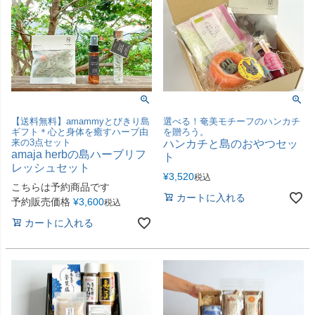
【送料無料】amammyとびきり島
選べる！奄美モチーフのハンカチ
ギフト＊心と身体を癒すハーブ由
を贈ろう。
来の3点セット
ハンカチと島のおやつセッ
amaja herbの島ハーブリフ
ト
レッシュセット
¥
3,520
税込
こちらは予約商品です
カートに入れる
予約販売価格
¥
3,600
税込
カートに入れる