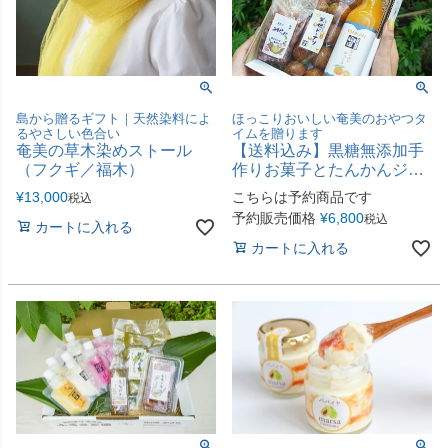
島から贈るギフト｜天然染料によ
ほっこりおいしい奄美のおやつタ
るやさしい色合い
イムを贈ります
奄美の草木染めストール
【送料込み】黒糖無添加手
（フクギ／福木）
作りお菓子とたんかんジュ
ースセット(味の郷かさり
¥
13,000
こちらは予約商品です
税込
B）
予約販売価格
¥
6,800
税込
カートに入れる
カートに入れる