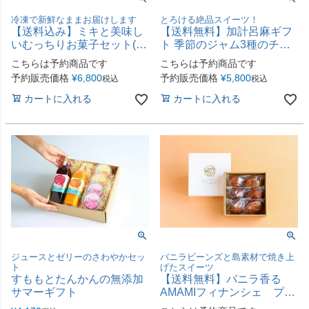
冷凍で新鮮なままお届けします
とろける絶品スイーツ！
【送料込み】ミキと美味し
【送料無料】加計呂麻ギフ
いむっちりお菓子セット(味
ト 季節のジャム3種のチー
の郷かさりC）
ズケーキ
こちらは予約商品です
こちらは予約商品です
予約販売価格
¥
6,800
予約販売価格
¥
5,800
税込
税込
カートに入れる
カートに入れる
ジュースとゼリーのさわやかセッ
バニラビーンズと島素材で焼き上
ト
げたスイーツ
すももとたんかんの無添加
【送料無料】バニラ香る
サマーギフト
AMAMIフィナンシェ プレ
ーン＆島バナナ