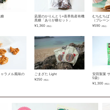
黒糖
凪屋のかりんとう×喜界島産有機
むちむちば
黒糖「ありが糖セット」
（プレーン
¥
1,360
¥
590
（税込）
（税込）
miキャラメル風味の
ごまざた Light
安田製菓 サ
ツ
5袋）
¥
250
（税込）
¥
1,300
（税込