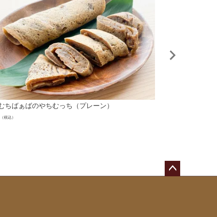
むちばぁばのやちむっち（プレーン）
黒糖しょうがシロ
¥
1,950
（税込）
（税込）
ペー
ジト
ップ
へ