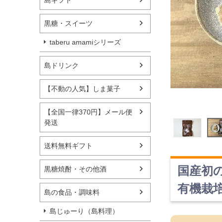
島ギフト
黒糖・スイーツ
taberu amamiシリーズ
島ドリンク
【不動の人気】しま菓子
【全国一律370円】メール便
発送
送料無料ギフト
国産初
黒糖焼酎・その他酒
有機栽
島の食品・調味料
島じゅーり（島料理）