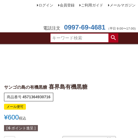
ログイン
会員登録
ご利用ガイド
メールマガジン
0997-69-4681
電話注文
（平日 9:00〜17:00)
喜界島有機黒糖
サンゴの島の有機黒糖
商品番号
4571364930716
メール便可
¥
600
税込
[
6
ポイント進呈 ]