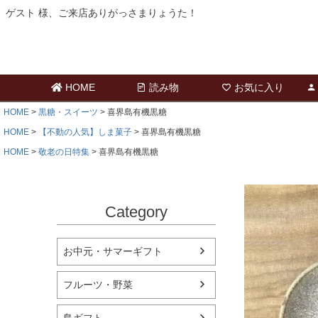
ゲスト 様、ご来店ありがっさまりょうた！
HOME
読み物
お気に入り
HOME
黒糖・スイーツ
喜界島有機黒糖
HOME
【不動の人気】しま菓子
喜界島有機黒糖
HOME
敬老の日特集
喜界島有機黒糖
Category
お中元・サマーギフト
フルーツ・野菜