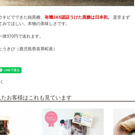
ウキビでできた純黒糖、
有機JAS認証うけた黒糖は日本初。
是非まず
てみてほしい、本物の美味しさです。
一律370円で送れます。
とうきび（鹿児島県喜界町産）
く
見たお客様はこれも見ています