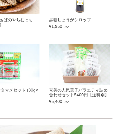
ぁばのやちむっち
黒糖しょうがシロップ
）
¥
1,950
（税込）
タマメセット (30g×
奄美の人気菓子バラエティ詰め
合わせセット5400円【送料別】
¥
5,400
）
（税込）