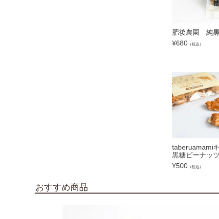
肥後農園 純
¥
680
（税込）
taberuama
黒糖ピーナッ
¥
500
（税込）
おすすめ商品