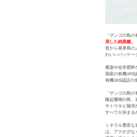
「サンゴの島の
用した純黒糖。
昔から喜界島の
わいいパッケー
農薬や化学肥料
国産の有機JA
有機JAS認証
「サンゴの島の
隆起珊瑚の島、
サトウキビ栽培
すべてが決まる
ミネラル豊富な
は、アクが少な