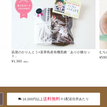
凪屋のかりんとう×喜界島産有機黒糖「ありが糖セッ
むち
ト」
¥
590
¥
1,360
（税込）
送料無料
※1配送住所あたり
16,000円以上