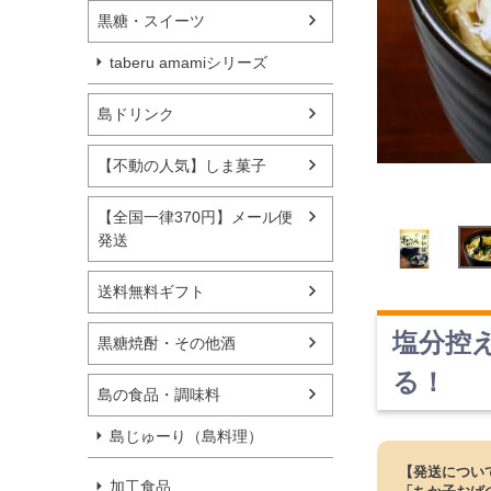
黒糖・スイーツ
taberu amamiシリーズ
島ドリンク
【不動の人気】しま菓子
【全国一律370円】メール便
発送
送料無料ギフト
塩分控
黒糖焼酎・その他酒
る！
島の食品・調味料
島じゅーり（島料理）
【発送につい
加工食品