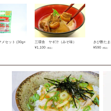
メセット (30g×
三環舎 ヤギ汁（みそ味）
きび酢たま
¥
1,100
¥
590
（税込）
（税込）