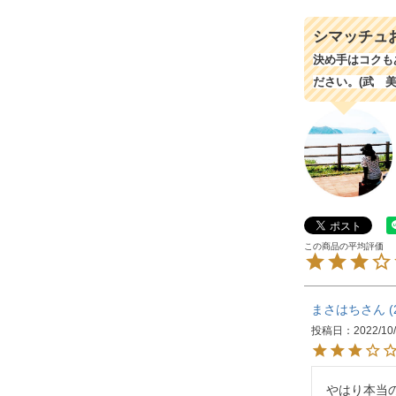
シマッチュ
決め手はコクも
ださい。(武 美
まさはち
投稿日
2022/10
やはり本当