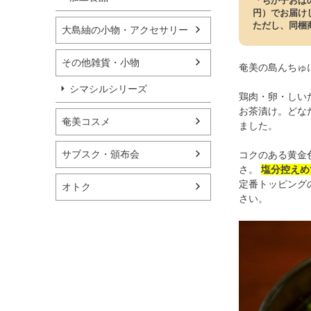
「ちか子おば
円）でお届け
ただし、同梱
大島紬の小物・アクセサリー
その他雑貨・小物
奄美の島んちゅ
シマシルシリーズ
鶏肉・卵・しい
お茶漬け。どな
奄美コスメ
ました。
サブスク・頒布会
コクのある黄金
さ。
塩分控えめ
定番トッピング
オトク
さい。