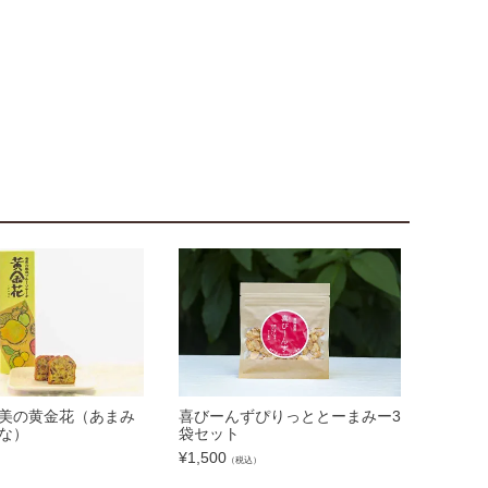
美の黄金花（あまみ
喜びーんずぴりっととーまみー3
な）
袋セット
¥
1,500
）
（税込）