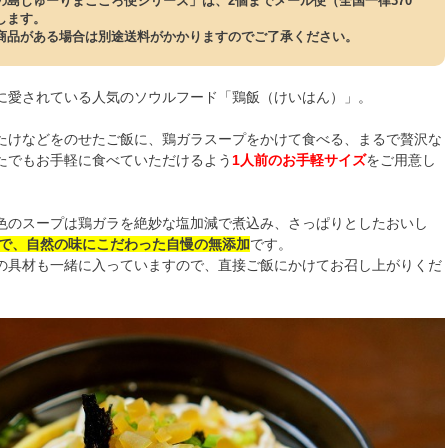
の島じゅーりまごころ便シリーズ」は、2個までメール便（全国一律370
します。
商品がある場合は別途送料がかかりますのでご了承ください。
に愛されている人気のソウルフード「鶏飯（けいはん）」。
たけなどをのせたご飯に、鶏ガラスープをかけて食べる、まるで贅沢な
たでもお手軽に食べていただけるよう
1人前のお手軽サイズ
をご用意し
色のスープは鶏ガラを絶妙な塩加減で煮込み、さっぱりとしたおいし
で、自然の味にこだわった自慢の無添加
です。
の具材も一緒に入っていますので、直接ご飯にかけてお召し上がりくだ