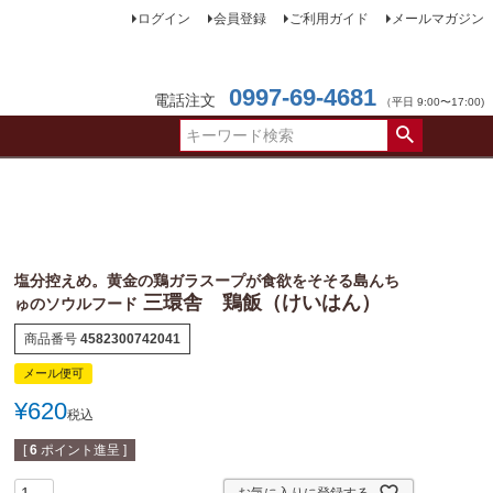
ログイン
会員登録
ご利用ガイド
メールマガジン
0997-69-4681
電話注文
（平日 9:00〜17:00)
塩分控えめ。黄金の鶏ガラスープが食欲をそそる島んち
三環舎 鶏飯（けいはん）
ゅのソウルフード
商品番号
4582300742041
メール便可
¥
620
税込
[
6
ポイント進呈 ]
お気に入りに登録する