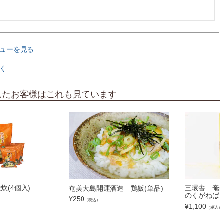
ューを見る
く
見たお客様はこれも見ています
炊(4個入)
三環舎 奄
奄美大島開運酒造 鶏飯(単品)
のくがねば
¥
250
（税込）
¥
1,100
（税込