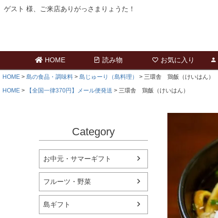
ゲスト 様、ご来店ありがっさまりょうた！
HOME
読み物
お気に入り
HOME
島の食品・調味料
島じゅーり（島料理）
三環舎 鶏飯（けいはん）
HOME
【全国一律370円】メール便発送
三環舎 鶏飯（けいはん）
Category
お中元・サマーギフト
フルーツ・野菜
島ギフト