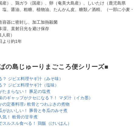
国産）、鶏ガラ（国産）、卵（奄美大島産）、しいたけ（鹿児島県
、塩、醤油、粗糖、植物油、たんかん皮、糖類／酒精、（一部に小麦・
性容器に密封し、加工加熱殺菌
多湿、直射日光を避け保存
（1人前）
日より約1年
おばの島じゅーりまごころ便シリーズ■
る？ ジビエ料理ヤギ汁（みそ味）
る？ ジビエ料理ヤギ汁（塩味）
がたまらない！ 豚足の塩煮
味のギャップがクセになる？！ マダ汁（イカ墨）
かの定番料理♪ 軟骨とつわぶきの煮物
瓜がおいしい！ 豚骨と冬瓜のみそ煮
人気！ 軟骨の甘辛煮
でスルスル食べる！ 鶏飯（けいはん）