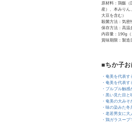
原材料：鶏飯（
産）、本みりん
大豆を含む）
殺菌方法：気密
保存方法：高温
内容量：190g
賞味期限：製造
■ちか子
・奄美を代表す
・奄美を代表す
・プルプル触感
・黒い見た目と
・奄美の大みそ
・味の染みた冬
・老若男女に大
・鶏ガラスープ