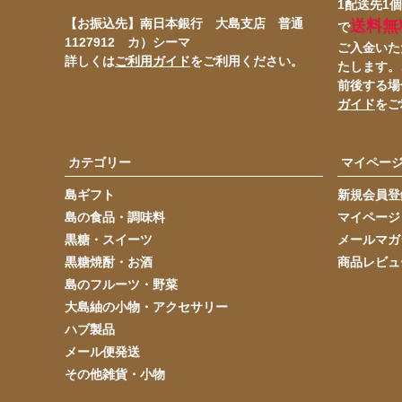
1配送先1個
【お振込先】南日本銀行 大島支店 普通
送料無
で
1127912 カ）シーマ
ご入金いた
詳しくは
ご利用ガイド
をご利用ください。
たします。
前後する場
ガイド
をご
カテゴリー
マイペー
島ギフト
新規会員登
島の食品・調味料
マイページ
黒糖・スイーツ
メールマガ
黒糖焼酎・お酒
商品レビュ
島のフルーツ・野菜
大島紬の小物・アクセサリー
ハブ製品
メール便発送
その他雑貨・小物