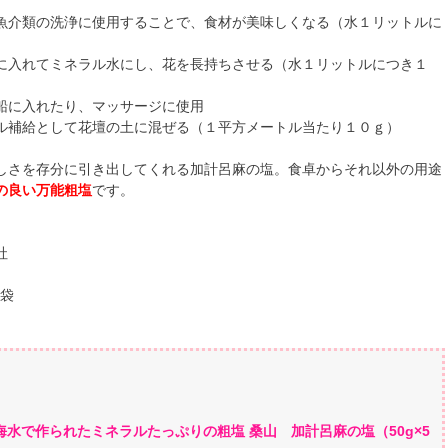
魚介類の洗浄に使用することで、食材が美味しくなる（水１リットルに
に入れてミネラル水にし、花を長持ちさせる（水１リットルにつき１
船に入れたり、マッサージに使用
ル補給として花壇の土に混ぜる（１平方メートル当たり１０ｇ）
しさを存分に引き出してくれる加計呂麻の塩。食卓からそれ以外の用途
の良い万能粗塩
です。
社
3袋
海水で作られたミネラルたっぷりの粗塩 桑山 加計呂麻の塩（50g×5