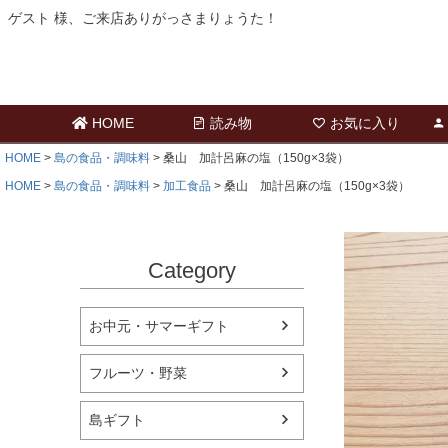
ゲスト 様、ご来店ありがっさまりょうた！
HOME
読み物
お気に入り
HOME
島の食品・調味料
桑山 加計呂麻の塩（150g×3袋）
HOME
島の食品・調味料
加工食品
桑山 加計呂麻の塩（150g×3袋）
Category
お中元・サマーギフト
フルーツ・野菜
島ギフト