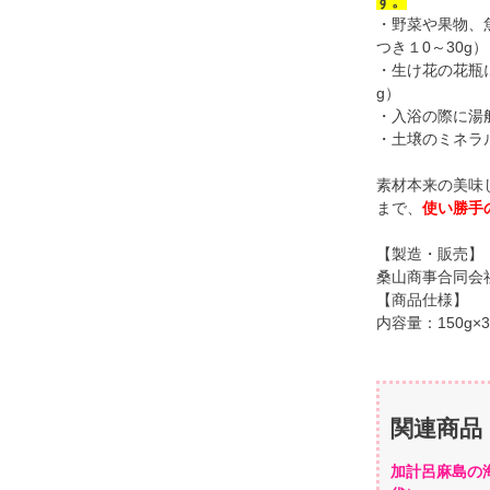
す。
・野菜や果物、
つき１0～30g）
・生け花の花瓶
g）
・入浴の際に湯
・土壌のミネラ
素材本来の美味
まで、
使い勝手
【製造・販売】
桑山商事合同会
【商品仕様】
内容量：150g×
関連商品
加計呂麻島の