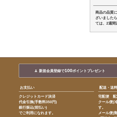
商品の品質
ざいましたら
ては、2週間
100
新規会員登録で
ポイントプレゼント
お支払い
配送・送
クレジットカード決済
宅配便 配送
代金引換(手数料350円)
クール便(
銀行振込(前払い)
す。
でご利用になれます。
メール便(