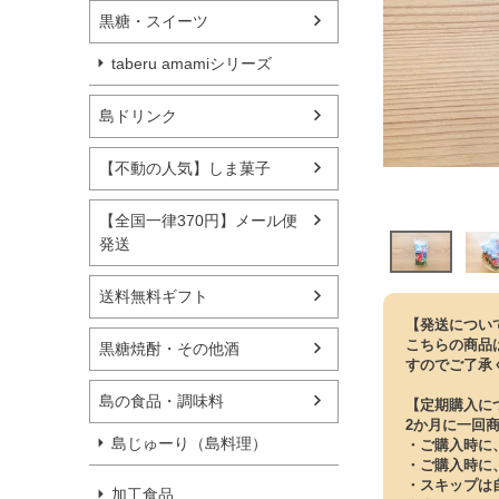
黒糖・スイーツ
taberu amamiシリーズ
島ドリンク
【不動の人気】しま菓子
【全国一律370円】メール便
発送
送料無料ギフト
【発送につい
こちらの商品
黒糖焼酎・その他酒
すのでご了承
島の食品・調味料
【定期購入に
2か月に一回
島じゅーり（島料理）
・ご購入時に、
・ご購入時に
・スキップは
加工食品