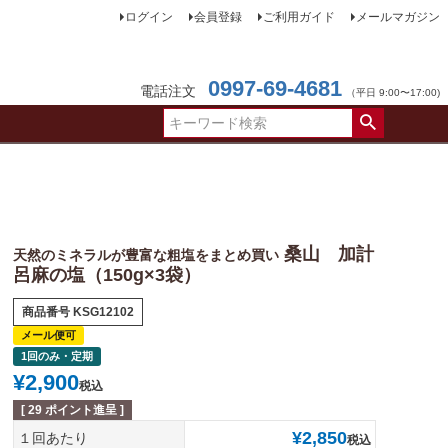
ログイン
会員登録
ご利用ガイド
メールマガジン
0997-69-4681
電話注文
（平日 9:00〜17:00)
桑山 加計
天然のミネラルが豊富な粗塩をまとめ買い
呂麻の塩（150g×3袋）
商品番号
KSG12102
メール便可
1回のみ・定期
¥
2,900
税込
[
29
ポイント進呈 ]
¥
2,850
１回あたり
税込