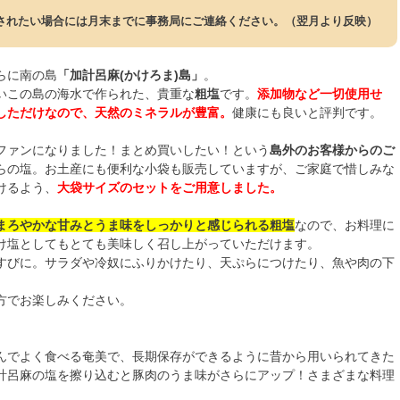
されたい場合には月末までに事務局にご連絡ください。（翌月より反映）
らに南の島
「加計呂麻(かけろま)島」
。
いこの島の海水で作られた、貴重な
粗塩
です。
添加物など一切使用せ
しただけなので、天然のミネラルが豊富。
健康にも良いと評判です。
ファンになりました！まとめ買いしたい！という
島外のお客様からのご
らの塩。お土産にも便利な小袋も販売していますが、ご家庭で惜しみな
けるよう、
大袋サイズのセットをご用意しました。
まろやかな甘みとうま味をしっかりと感じられる粗塩
なので、お料理に
け塩としてもとても美味しく召し上がっていただけます。
すびに。サラダや冷奴にふりかけたり、天ぷらにつけたり、魚や肉の下
。
方でお楽しみください。
んでよく食べる奄美で、長期保存ができるように昔から用いられてきた
計呂麻の塩を擦り込むと豚肉のうま味がさらにアップ！さまざまな料理