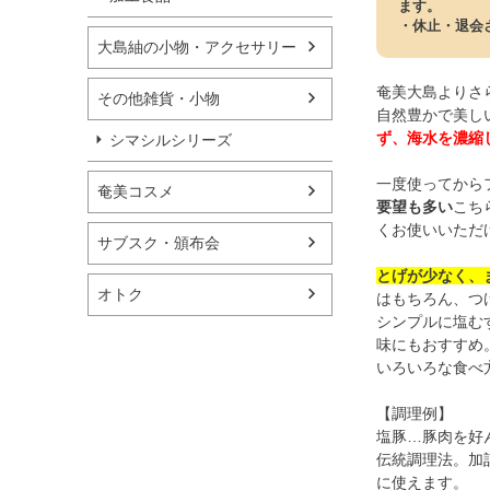
ます。
・休止・退会
大島紬の小物・アクセサリー
奄美大島よりさ
その他雑貨・小物
自然豊かで美し
ず、海水を濃縮
シマシルシリーズ
一度使ってから
奄美コスメ
要望も多い
こち
くお使いいただ
サブスク・頒布会
とげが少なく、
オトク
はもちろん、つ
シンプルに塩む
味にもおすすめ
いろいろな食べ
【調理例】
塩豚…豚肉を好
伝統調理法。加
に使えます。