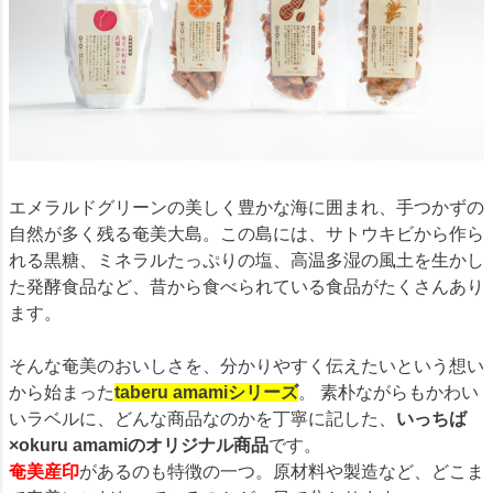
エメラルドグリーンの美しく豊かな海に囲まれ、手つかずの
自然が多く残る奄美大島。この島には、サトウキビから作ら
れる黒糖、ミネラルたっぷりの塩、高温多湿の風土を生かし
た発酵食品など、昔から食べられている食品がたくさんあり
ます。
そんな奄美のおいしさを、分かりやすく伝えたいという想い
から始まった
taberu amamiシリーズ
。 素朴ながらもかわい
いラベルに、どんな商品なのかを丁寧に記した、
いっちば
×okuru amamiのオリジナル商品
です。
奄美産印
があるのも特徴の一つ。原材料や製造など、どこま