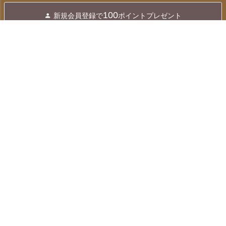
ジト
100
新規会員登録で
ポイントプレゼント
ップ
へ
送料無料
※1配送住所あたり
16,000円以上
お支払い
配送・送料
返品・交換
お問合せ先
カテゴリー
マイページ