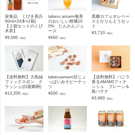
栄食品 くびき茶(5
taberu amami奄美
黒糖カフェオレベー
00ml×24本×2箱)
のおいしい柑橘10
スとかりんとうセッ
【２箱セットのくび
0% たんかんジュ
ト
木茶】
ース
¥
3,710
（税込）
¥
9,000
¥
650
（税込）
（税込）
【送料無料】大島紬
taberuamami甘じょ
【送料無料】バニラ
フィックスポン ク
っぱいみそピーナッ
香るAMAMIフィナ
ラッシュ(白龍郷柄)
ツ
ンシェ プレーン＆
島バナナ
¥
13,200
¥
500
（税込）
（税込）
¥
3,880
（税込）