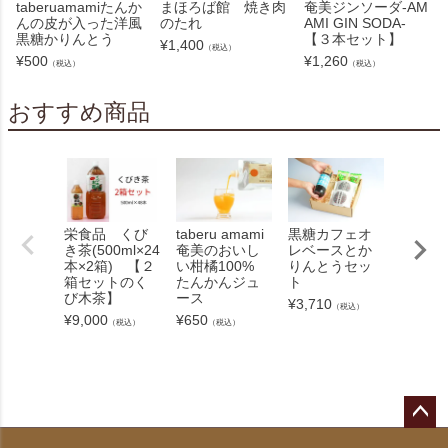
taberuamamiたんか
まほろば館 焼き肉
奄美ジンソーダ-AM
んの皮が入った洋風
のたれ
AMI GIN SODA-
黒糖かりんとう
【３本セット】
¥
1,400
（税込）
¥
500
¥
1,260
（税込）
（税込）
おすすめ商品
栄食品 くび
taberu amami
黒糖カフェオ
【送料
き茶(500ml×24
奄美のおいし
レベースとか
大島紬
本×2箱) 【２
い柑橘100%
りんとうセッ
クスポ
箱セットのく
たんかんジュ
ト
ラッシ
び木茶】
ース
郷柄)
¥
3,710
（税込）
¥
9,000
¥
650
¥
13,20
（税込）
（税込）
ペー