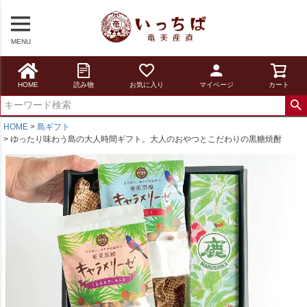
MENU
HOME
読み物
お気に入り
マイページ
カート
HOME
島ギフト
ゆったり味わう島の大人時間ギフト。大人のおやつとこだわりの黒糖焼酎