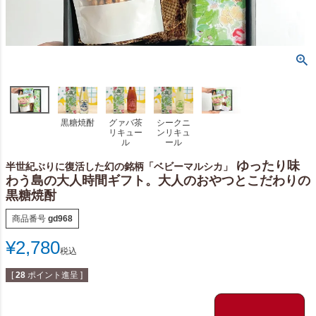
黒糖焼酎
グァバ茶
シークニ
リキュー
ンリキュ
ル
ール
ゆったり味
半世紀ぶりに復活した幻の銘柄「ベビーマルシカ」
わう島の大人時間ギフト。大人のおやつとこだわりの
黒糖焼酎
商品番号
gd968
¥
2,780
税込
[
28
ポイント進呈 ]