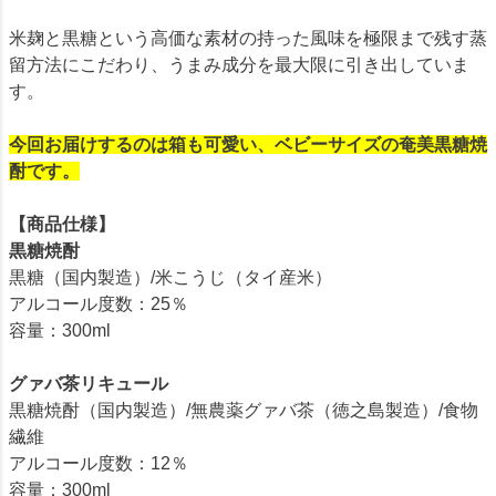
米麹と黒糖という高価な素材の持った風味を極限まで残す蒸
留方法にこだわり、うまみ成分を最大限に引き出していま
す。
今回お届けするのは箱も可愛い、ベビーサイズの奄美黒糖焼
酎です。
【商品仕様】
黒糖焼酎
黒糖（国内製造）/米こうじ（タイ産米）
アルコール度数：25％
容量：300ml
グァバ茶リキュール
黒糖焼酎（国内製造）/無農薬グァバ茶（徳之島製造）/食物
繊維
アルコール度数：12％
容量：300ml