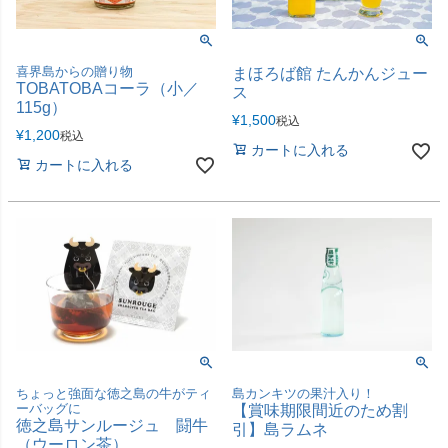
喜界島からの贈り物
まほろば館 たんかんジュー
TOBATOBAコーラ（小／
ス
115g）
¥
1,500
税込
¥
1,200
税込
カートに入れる
カートに入れる
ちょっと強面な徳之島の牛がティ
島カンキツの果汁入り！
ーバッグに
【賞味期限間近のため割
徳之島サンルージュ 闘牛
引】島ラムネ
（ウーロン茶）