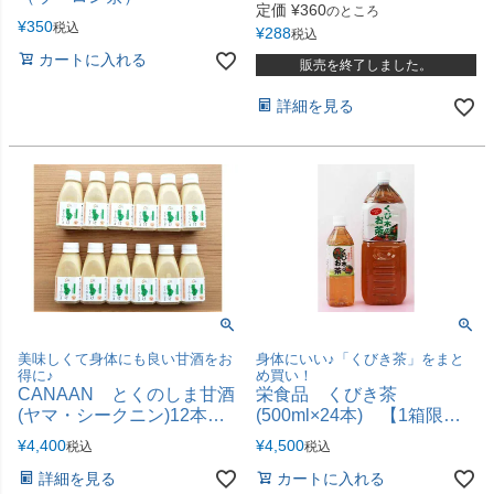
定価
¥
360
のところ
¥
350
税込
¥
288
税込
カートに入れる
販売を終了しました。
詳細を見る
美味しくて身体にも良い甘酒をお
身体にいい♪「くびき茶」をまと
得に♪
め買い！
CANAAN とくのしま甘酒
栄食品 くびき茶
(ヤマ・シークニン)12本ま
(500ml×24本) 【1箱限
とめ売り
定・他商品と同梱可】
¥
4,400
¥
4,500
税込
税込
詳細を見る
カートに入れる