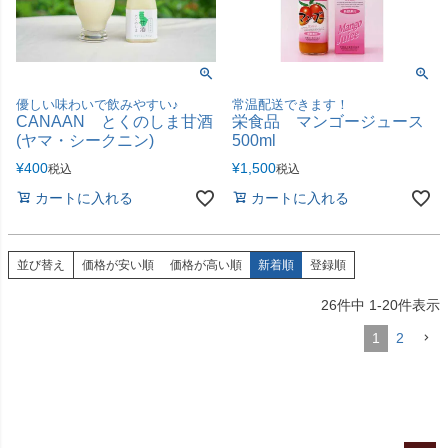
優しい味わいで飲みやすい♪
常温配送できます！
CANAAN とくのしま甘酒
栄食品 マンゴージュース
(ヤマ・シークニン)
500ml
¥
400
¥
1,500
税込
税込
カートに入れる
カートに入れる
並び替え
価格が安い順
価格が高い順
新着順
登録順
26
件中
1
-
20
件表示
1
2