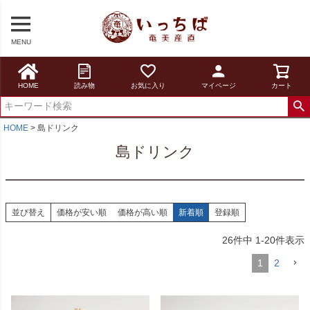
MENU
HOME
読み物
お気に入り
マイページ
カート
HOME
島ドリンク
島ドリンク
並び替え
価格が安い順
価格が高い順
新着順
登録順
26
件中
1
-
20
件表示
1
2