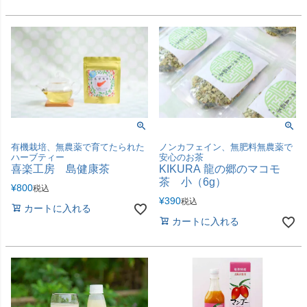
有機栽培、無農薬で育てたられた
ノンカフェイン、無肥料無農薬で
ハーブティー
安心のお茶
喜楽工房 島健康茶
KIKURA 龍の郷のマコモ
茶 小（6g）
¥
800
税込
¥
390
税込
カートに入れる
カートに入れる