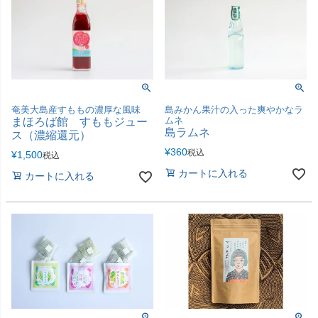
奄美大島産すももの濃厚な風味
島みかん果汁の入った爽やかなラ
ムネ
まほろば館 すももジュー
島ラムネ
ス（濃縮還元）
¥
360
税込
¥
1,500
税込
カートに入れる
カートに入れる