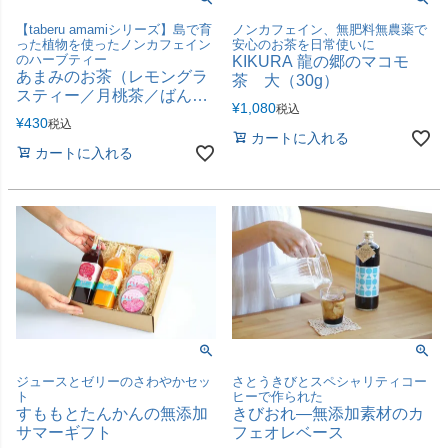
【taberu amamiシリーズ】島で育
ノンカフェイン、無肥料無農薬で
った植物を使ったノンカフェイン
安心のお茶を日常使いに
のハーブティー
KIKURA 龍の郷のマコモ
あまみのお茶（レモングラ
茶 大（30g）
スティー／月桃茶／ばんし
¥
1,080
税込
ろう(グァバ)茶）
¥
430
税込
カートに入れる
カートに入れる
ジュースとゼリーのさわやかセッ
さとうきびとスペシャリティコー
ト
ヒーで作られた
すももとたんかんの無添加
きびおれ―無添加素材のカ
サマーギフト
フェオレベース