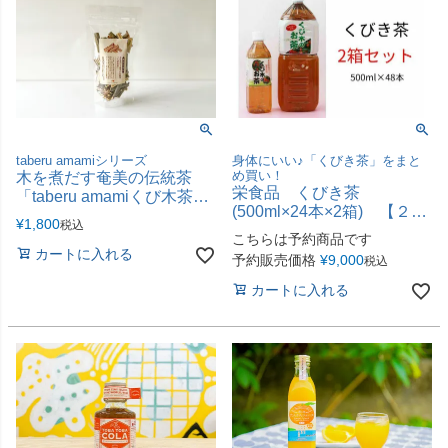
taberu amamiシリーズ
身体にいい♪「くびき茶」をまと
め買い！
木を煮だす奄美の伝統茶
栄食品 くびき茶
「taberu amamiくび木茶」
(500ml×24本×2箱) 【２箱
【3パックセット】
¥
1,800
税込
セットのくび木茶】
こちらは予約商品です
カートに入れる
予約販売価格
¥
9,000
税込
カートに入れる