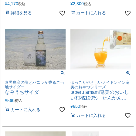
¥
4,170
¥
2,300
税込
税込
詳細を見る
カートに入れる
喜界島産の塩とバニラが香るご当
ほっこりやさしいメイドンイン奄
地サイダー
美のおやつシリーズ
なみうちサイダー
taberu amami奄美のおいし
い柑橘100% たんかんジ
¥
560
税込
ュース
¥
650
税込
カートに入れる
カートに入れる