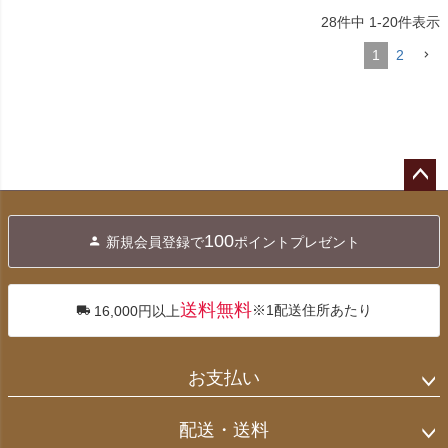
28
件中
1
-
20
件表示
1
2
ペー
ジト
100
新規会員登録で
ポイントプレゼント
ップ
へ
送料無料
※1配送住所あたり
16,000円以上
お支払い
配送・送料