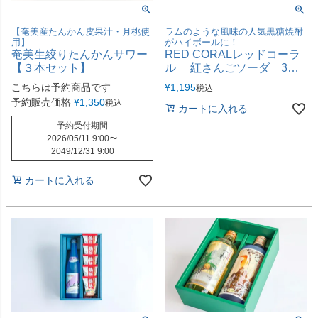
【奄美産たんかん皮果汁・月桃使
ラムのような風味の人気黒糖焼酎
用】
がハイボールに！
奄美生絞りたんかんサワー
RED CORALレッドコーラ
【３本セット】
ル 紅さんごソーダ 3本
セット
こちらは予約商品です
¥
1,195
税込
予約販売価格
¥
1,350
税込
カートに入れる
予約受付期間
2026/05/11 9:00
〜
2049/12/31 9:00
カートに入れる