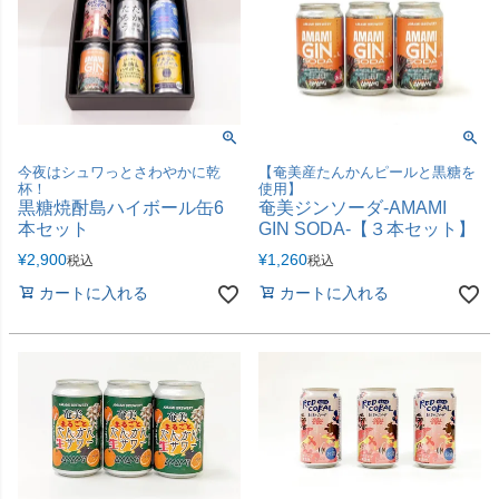
今夜はシュワっとさわやかに乾
【奄美産たんかんピールと黒糖を
杯！
使用】
黒糖焼酎島ハイボール缶6
奄美ジンソーダ-AMAMI
本セット
GIN SODA-【３本セット】
¥
2,900
¥
1,260
税込
税込
カートに入れる
カートに入れる