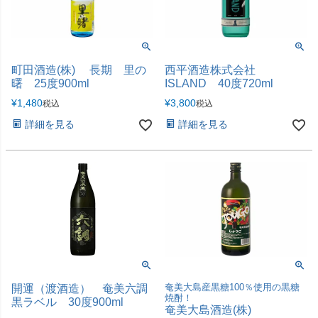
町田酒造(株) 長期 里の
西平酒造株式会社
曙 25度900ml
ISLAND 40度720ml
¥
1,480
¥
3,800
税込
税込
詳細を見る
詳細を見る
奄美大島産黒糖100％使用の黒糖
開運（渡酒造） 奄美六調
焼酎！
黒ラベル 30度900ml
奄美大島酒造(株)