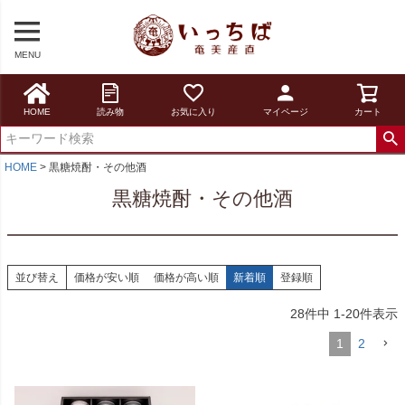
MENU
HOME
読み物
お気に入り
マイページ
カート
HOME
黒糖焼酎・その他酒
黒糖焼酎・その他酒
並び替え
価格が安い順
価格が高い順
新着順
登録順
28
件中
1
-
20
件表示
1
2