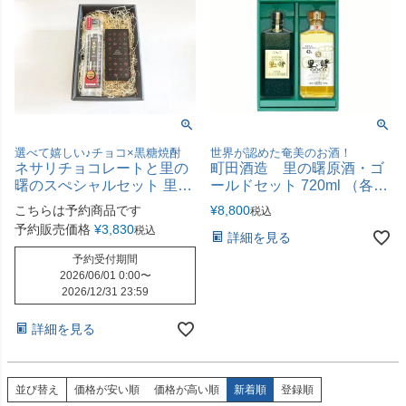
選べて嬉しい♪チョコ×黒糖焼酎
世界が認めた奄美のお酒！
ネサリチョコレートと里の
町田酒造 里の曙原酒・ゴ
曙のスぺシャルセット 里の
ールドセット 720ml （各43
曙 原酒
度）
こちらは予約商品です
¥
8,800
税込
予約販売価格
¥
3,830
税込
詳細を見る
予約受付期間
2026/06/01 0:00
〜
2026/12/31 23:59
詳細を見る
並び替え
価格が安い順
価格が高い順
新着順
登録順