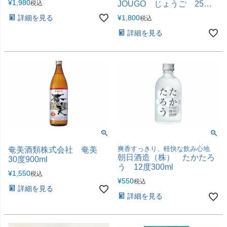
¥
1,980
税込
JOUGO じょうご 25度
720ml 箱入り
詳細を見る
¥
1,800
税込
詳細を見る
爽香すっきり、軽快な飲み心地
奄美酒類株式会社 奄美
朝日酒造（株） たかたろ
30度900ml
う 12度300ml
¥
1,550
税込
¥
550
税込
詳細を見る
詳細を見る