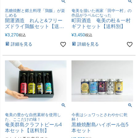
黒糖焼酎と郷土料理「鶏飯」が楽
奄美を描いた画家「田中一村」の
しめる
作品がラベルになった
開運酒造 れんと&フリー
町田酒造 奄美の杜＆一村
ズドライ鶏飯セット【送料
ギフトセット【送料別】
別】
¥
3,270
¥
3,450
税込
税込
詳細を見る
詳細を見る
奄美の豊かな自然素材を使用し
今夜はシュワっとさわやかに乾
た、ここだけの味！
杯！
奄美群島クラフトビール4
黒糖焼酎島ハイボール缶5
本セット【送料別】
本セット