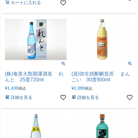
カートに入れる
(株)奄美大島開運酒造 れ
(資)弥生焼酎醸造所 まん
んと 25度720ml
こい 30度900ml
¥
1,430
¥
2,080
税込
税込
詳細を見る
詳細を見る